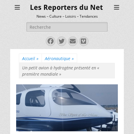
Les Reporters du Net
News – Culture – Loisirs – Tendances
Rechercher :
Facebook
Twitter
E-
Vimeo
mail
Accueil
»
Aéronautique
»
Un petit avion à hydrogène présenté en «
première mondiale »