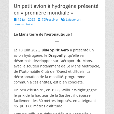
Un petit avion à hydrogène présenté
en « première mondiale »
Posted
Author
12 juin 2025
75PressNet
Laisser un
on
commentaire
Le Mans terre de l’aéronautique !
**
Le 10 juin 2025,
Blue Spirit Aero
a présenté un
avion hydrogène, le
Dragonfly
, qu’elle va
désormais développer sur l’aéroport du Mans,
avec le soutien notamment de Le Mans Métropole,
de l’Automobile Club de l’Ouest et d’Edeis. La
décarbonation de la mobilité, programme
commun à ces entités, est bien concrète.
Un peu d’histoire , en 1908, Wilbur Wright gagne
le prix de la hauteur de la Sarthe ; il dépasse
facilement les 30 mètres imposés, en atteignant
45, puis 60 mètres d’altitude.
Comme Wilbur Wright au début du XXe siècle,