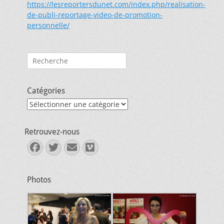
https://lesreportersdunet.com/index.php/realisation-
de-publi-reportage-video-de-promotion-
personnelle/
Rechercher :
Catégories
Catégories
Retrouvez-nous
Facebook
Twitter
E-
Vimeo
mail
Photos