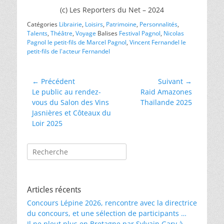
(c) Les Reporters du Net – 2024
Catégories
Librairie
,
Loisirs
,
Patrimoine
,
Personnalités
,
Talents
,
Théâtre
,
Voyage
Balises
Festival Pagnol
,
Nicolas
Pagnol le petit-fils de Marcel Pagnol
,
Vincent Fernandel le
petit-fils de l'acteur Fernandel
Navigation
← Précédent
Suivant →
Article
Article
Le public au rendez-
Raid Amazones
de
précédent :
suivant :
vous du Salon des Vins
Thaïlande 2025
l’article
Jasnières et Côteaux du
Loir 2025
Rechercher :
Articles récents
Concours Lépine 2026, rencontre avec la directrice
du concours, et une sélection de participants …
Il ne pleut plus en Bretagne par Sylvain Gary à