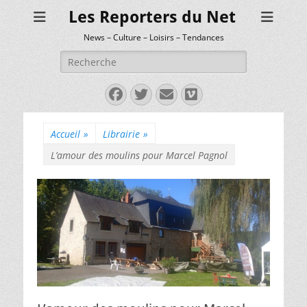
Les Reporters du Net
News – Culture – Loisirs – Tendances
Rechercher :
Facebook
Twitter
E-
Vimeo
mail
Accueil
»
Librairie
»
L’amour des moulins pour Marcel Pagnol