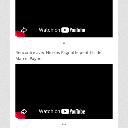
*
Rencontre avec Nicolas Pagnol le petit-fils de
Marcel Pagnol
**