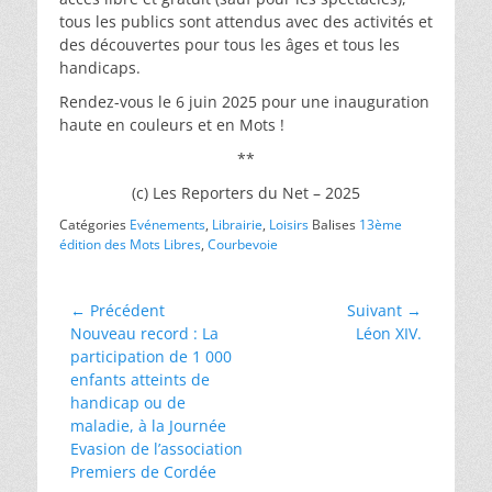
tous les publics sont attendus avec des activités et
des découvertes pour tous les âges et tous les
handicaps.
Rendez-vous le 6 juin 2025 pour une inauguration
haute en couleurs et en Mots !
**
(c) Les Reporters du Net – 2025
Catégories
Evénements
,
Librairie
,
Loisirs
Balises
13ème
édition des Mots Libres
,
Courbevoie
Navigation
← Précédent
Suivant →
Article
Article
Nouveau record : La
Léon XIV.
de
précédent :
suivant :
participation de 1 000
l’article
enfants atteints de
handicap ou de
maladie, à la Journée
Evasion de l’association
Premiers de Cordée