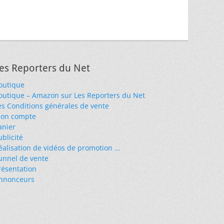
es Reporters du Net
outique
outique – Amazon sur Les Reporters du Net
es Conditions générales de vente
on compte
anier
ublicité
éalisation de vidéos de promotion …
unnel de vente
résentation
nnonceurs