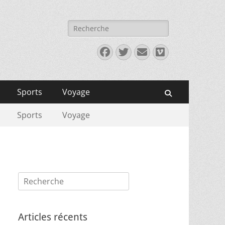
Rechercher :
Facebook
Twitter
E-
Vimeo
mail
Sports
Voyage
Recherche
Sports
Voyage
Rechercher :
Articles récents