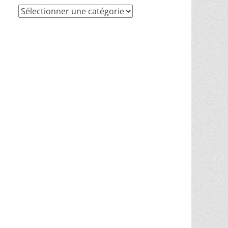
Recherche
par
thèmes