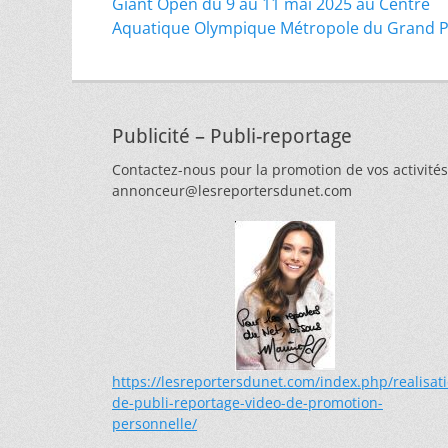
Article
Giant Open du 9 au 11 mai 2025 au Centre
de
précédent :
Aquatique Olympique Métropole du Grand P
l’article
Publicité – Publi-reportage
Contactez-nous pour la promotion de vos activités
annonceur@lesreportersdunet.com
https://lesreportersdunet.com/index.php/realisat
de-publi-reportage-video-de-promotion-
personnelle/