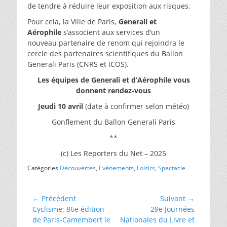
de tendre à réduire leur exposition aux risques.
Pour cela, la Ville de Paris,
Generali et
Aérophile
s’associent aux services d’un
nouveau partenaire de renom qui rejoindra le
cercle des partenaires scientifiques du Ballon
Generali Paris (CNRS et ICOS).
Les équipes de Generali et d’Aérophile vous
donnent rendez-vous
Jeudi 10 avril
(date à confirmer selon météo)
Gonflement du Ballon Generali Paris
**
(c) Les Reporters du Net – 2025
Catégories
Découvertes
,
Evénements
,
Loisirs
,
Spectacle
Navigation
← Précédent
Suivant →
Article
Article
Cyclisme: 86e édition
29e Journées
de
précédent :
suivant :
de Paris-Camembert le
Nationales du Livre et
l’article