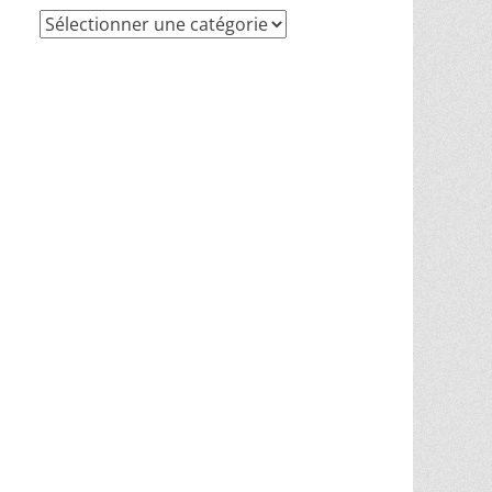
Recherche
par
thèmes