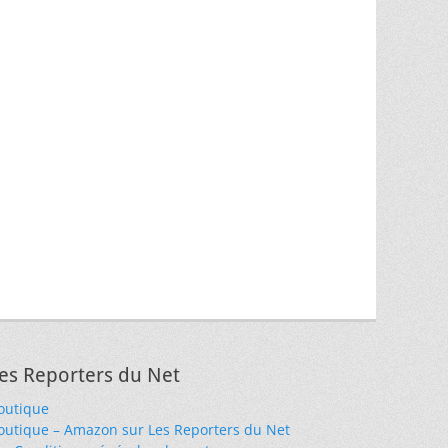
es Reporters du Net
outique
outique – Amazon sur Les Reporters du Net