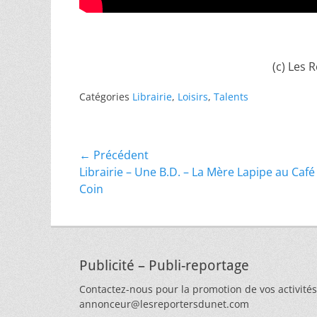
(c) Les 
Catégories
Librairie
,
Loisirs
,
Talents
Navigation
← Précédent
Article
Librairie – Une B.D. – La Mère Lapipe au Café
de
précédent :
Coin
l’article
Publicité – Publi-reportage
Contactez-nous pour la promotion de vos activités
annonceur@lesreportersdunet.com