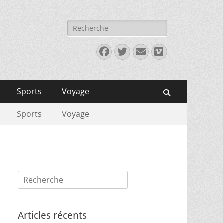
Rechercher :
Facebook
Twitter
E-
Vimeo
mail
Sports
Voyage
Recherche
Sports
Voyage
Rechercher :
Articles récents