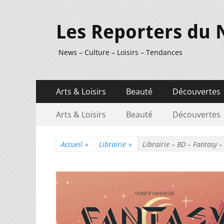
Les Reporters du 
News – Culture – Loisirs – Tendances
Menu
Aller
Arts & Loisirs
Beauté
Découvertes
au
principal
Menu
Aller
contenu
Arts & Loisirs
Beauté
Découvertes
au
secondaire
contenu
Accueil
»
Librairie
»
Librairie – BD – Fantasy –