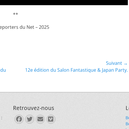
**
Reporters du Net – 2025
Suivant →
Article
 du
12e édition du Salon Fantastique & Japan Party.
suivant :
Retrouvez-nous
L
 :
B
Facebook
Twitter
E-
Vimeo
B
mail