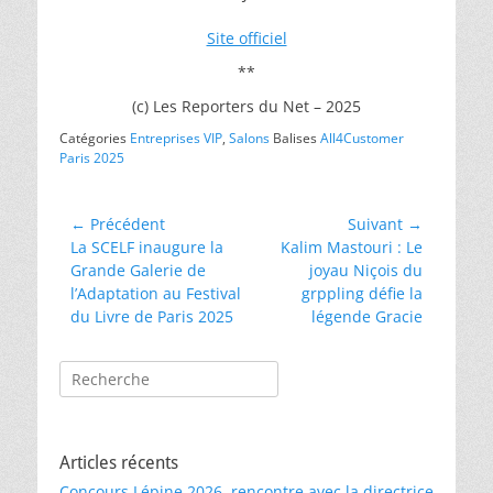
Site officiel
**
(c) Les Reporters du Net – 2025
Catégories
Entreprises VIP
,
Salons
Balises
All4Customer
Paris 2025
Navigation
← Précédent
Suivant →
Article
Article
La SCELF inaugure la
Kalim Mastouri : Le
de
précédent :
suivant :
Grande Galerie de
joyau Niçois du
l’article
l’Adaptation au Festival
grppling défie la
du Livre de Paris 2025
légende Gracie
Rechercher :
Articles récents
Concours Lépine 2026, rencontre avec la directrice