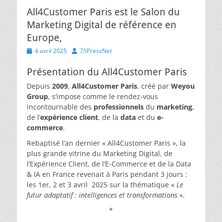
All4Customer Paris est le Salon du
Marketing Digital de référence en
Europe,
Posted
Author
4 avril 2025
75PressNet
on
Présentation du All4Customer Paris
Depuis
2009
,
All4Customer Paris
, créé par
Weyou
Group
, s’impose comme le rendez-vous
incontournable des
professionnels
du
marketing
,
de l’
expérience client
, de la
data
et du
e-
commerce
.
Rebaptisé l’an dernier « All4Customer Paris », la
plus grande vitrine du Marketing Digital, de
l’Expérience Client, de l’E-Commerce et de la Data
& IA en France revenait à Paris pendant 3 jours :
les 1er, 2 et 3 avril 2025 sur la thématique «
Le
futur adaptatif : intelligences et transformations
».
*