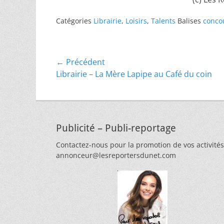
Catégories
Librairie
,
Loisirs
,
Talents
Balises
conco
Navigation
← Précédent
Article
Librairie – La Mère Lapipe au Café du coin
de
précédent :
l’article
Publicité – Publi-reportage
Contactez-nous pour la promotion de vos activités
annonceur@lesreportersdunet.com