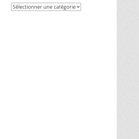
Recherche
par
thèmes