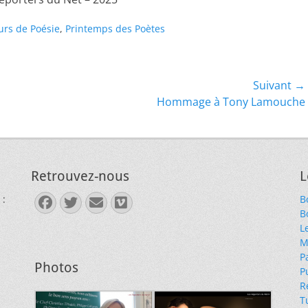
urs de Poésie
,
Printemps des Poètes
Suivant →
Article
Hommage à Tony Lamouche
suivant :
Retrouvez-nous
L
 :
B
Facebook
Twitter
E-
Vimeo
B
mail
L
M
P
Photos
P
R
T