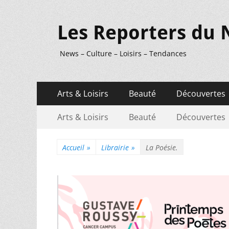
Les Reporters du 
News – Culture – Loisirs – Tendances
Menu
Aller
Arts & Loisirs
Beauté
Découvertes
au
principal
Menu
Aller
contenu
Arts & Loisirs
Beauté
Découvertes
au
secondaire
contenu
Accueil
»
Librairie
»
La Poésie.