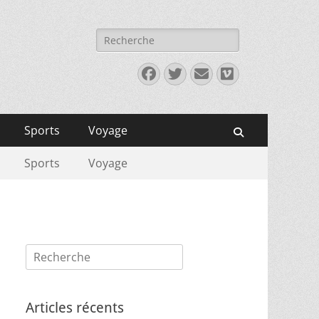
Rechercher :
Facebook
Twitter
E-
Vimeo
mail
Sports
Voyage
Recherche
Sports
Voyage
Rechercher :
Articles récents