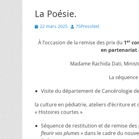
La Poésie.
Posted
Author
22 mars 2025
75PressNet
on
er
À l’occasion de la remise des prix du
1
con
en partenariat 
Madame Rachida Dati, Ministr
La séquence 
Visite du département de Cancérologie de l
la culture en pédiatrie, ateliers d’écriture et
« Histoires courtes »
Séquence de restitution et de remise des p
fleurir vos plumes
» dans le cadre du nouve