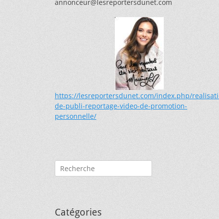
annonceur@lesreportersdunet.com
https://lesreportersdunet.com/index.php/realisat
de-publi-reportage-video-de-promotion-
personnelle/
Rechercher :
Catégories