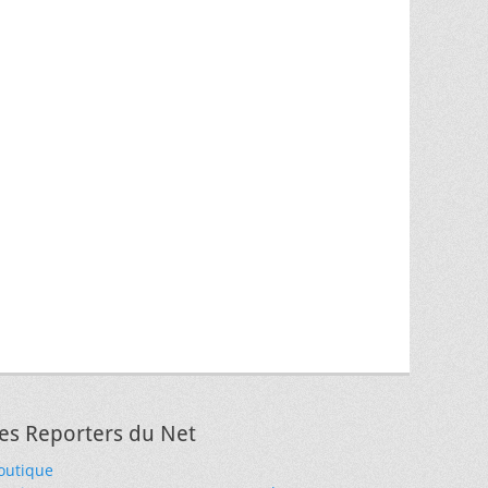
es Reporters du Net
outique