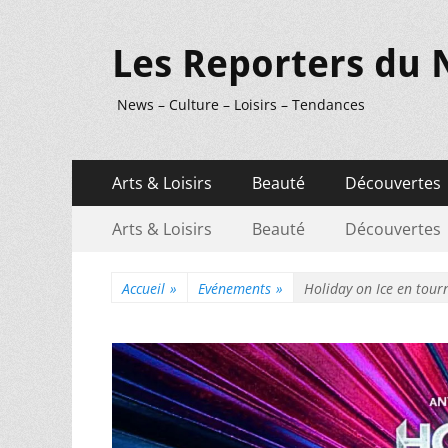
Les Reporters du 
News – Culture – Loisirs – Tendances
Menu
Aller
Arts & Loisirs
Beauté
Découvertes
au
principal
Menu
Aller
contenu
Arts & Loisirs
Beauté
Découvertes
au
secondaire
contenu
Accueil
»
Evénements
»
Holiday on Ice en tour