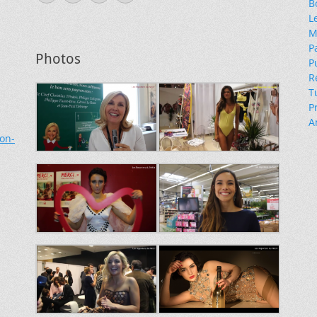
B
mail
L
M
P
Photos
P
R
T
P
A
ion-