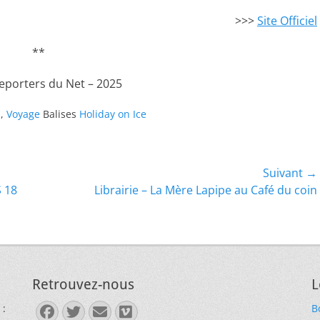
>>>
Site Officiel
**
Reporters du Net – 2025
s
,
Voyage
Balises
Holiday on Ice
Suivant →
Article
 18
Librairie – La Mère Lapipe au Café du coin
suivant :
Retrouvez-nous
L
 :
B
Facebook
Twitter
E-
Vimeo