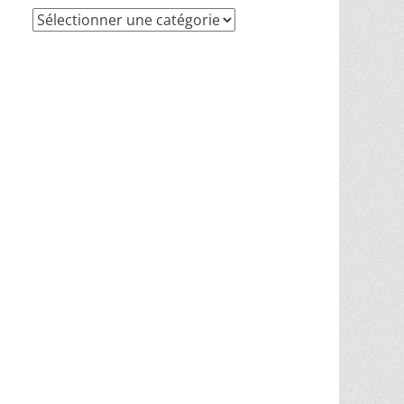
Recherche
par
thèmes