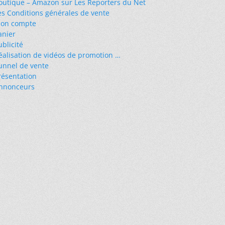
outique – Amazon sur Les Reporters du Net
es Conditions générales de vente
on compte
anier
ublicité
éalisation de vidéos de promotion …
unnel de vente
résentation
nnonceurs