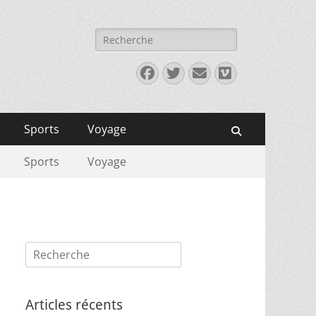
Rechercher :
Facebook
Twitter
E-
Vimeo
mail
Sports
Voyage
Recherche
Sports
Voyage
Rechercher :
Articles récents