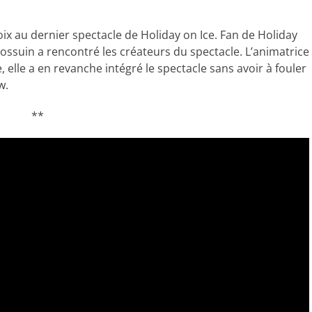
oix au dernier spectacle de Holiday on Ice. Fan de Holiday
 Gossuin a rencontré les créateurs du spectacle. L’animatrice
e, elle a en revanche intégré le spectacle sans avoir à fouler
w.
**