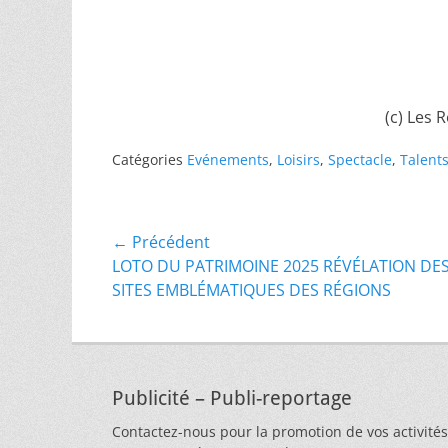
(c) Les 
Catégories
Evénements
,
Loisirs
,
Spectacle
,
Talent
Navigation
← Précédent
Article
LOTO DU PATRIMOINE 2025 RÉVÉLATION DES
de
précédent :
SITES EMBLÉMATIQUES DES RÉGIONS
l’article
Publicité – Publi-reportage
Contactez-nous pour la promotion de vos activités