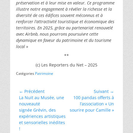
préservation et à leur mise en valeur. Ce programme
illustre notre engagement à révéler la richesse et la
diversité de ces édifices souvent méconnus et à
renforcer l’attractivité touristique et économique des
territoires. En 2025, grâce au partenariat renouvelé
avec Airbnb, nous pourrons poursuivre cette
dynamique en faveur du patrimoine et du tourisme
local
»
**
(c) Les Reporters du Net – 2025
Catégories
Patrimoine
Navigation
← Précédent
Suivant →
Article
Article
La Nuit au Musée, une
100 pandas offerts à
de
précédent :
suivant :
nouveauté
l’association « Un
l’article
signée Grévin, des
sourire pour Camille »
expériences artistiques
et sensorielles inédites
!