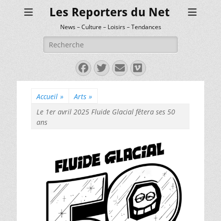
Les Reporters du Net
News – Culture – Loisirs – Tendances
Rechercher :
Facebook
Twitter
E-
Vimeo
mail
Accueil
»
Arts
»
Le 1er avril 2025 Fluide Glacial fêtera ses 50
ans