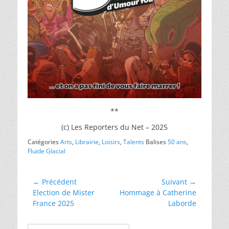
**
(c) Les Reporters du Net – 2025
Catégories
Arts
,
Librairie
,
Loisirs
,
Talents
Balises
50 ans
,
Fluide Glacial
Navigation
← Précédent
Suivant →
Article
Article
Election de Mister
Hommage à Catherine
de
précédent :
suivant :
France 2025
Laborde
l’article
Rechercher :