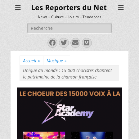
Les Reporters du Net
News – Culture – Loisirs – Tendances
Rechercher :
Facebook
Twitter
E-
Vimeo
mail
Accueil
»
Musique
»
Unique au monde : 15 000 choristes chantent
le patrimoine de la chanson française