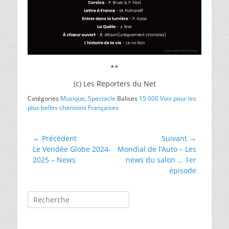
**
(c) Les Reporters du Net
Catégories
Musique
,
Spectacle
Balises
15 000 Voix pour les
plus belles chansons Françaises
Navigation
← Précédent
Suivant →
Article
Article
Le Vendée Globe 2024-
Mondial de l’Auto – Les
de
précédent :
suivant :
2025 – News
news du salon … 1er
l’article
épisode
Rechercher :