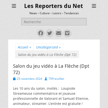
Les Reporters du Net
News – Culture – Loisirs – Tendances
Rechercher :
Facebook
Twitter
E-
Vimeo
mail
Accueil
»
Uncategorized
»
Salon du jeu vidéo à La Flèche (Dpt 72)
Salon du jeu vidéo à La Flèche (Dpt
72)
Posted
Author
23 novembre 2024
75PressNet
on
Les 10 ans du salon, invités : Loupiote
Streameuse commentatrice et joueuse
professionnelle de Valorant et Samuel Etienne,
animateur, streamer. L’entrée est gratuite !