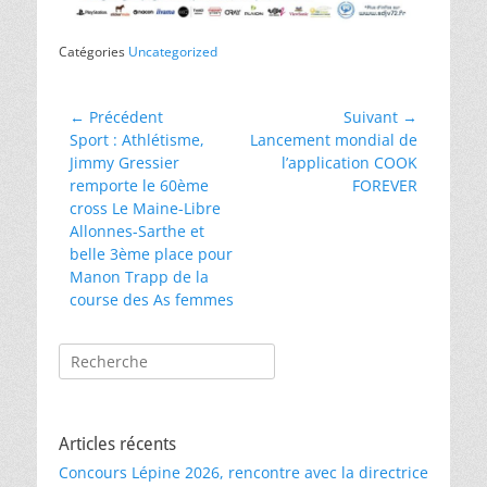
Catégories
Uncategorized
Navigation
← Précédent
Suivant →
Article
Article
Sport : Athlétisme,
Lancement mondial de
de
précédent :
suivant :
Jimmy Gressier
l’application COOK
l’article
remporte le 60ème
FOREVER
cross Le Maine-Libre
Allonnes-Sarthe et
belle 3ème place pour
Manon Trapp de la
course des As femmes
Rechercher :
Articles récents
Concours Lépine 2026, rencontre avec la directrice