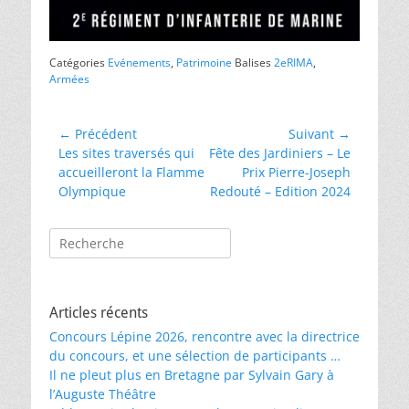
Catégories
Evénements
,
Patrimoine
Balises
2eRIMA
,
Armées
Navigation
← Précédent
Suivant →
Article
Article
Les sites traversés qui
Fête des Jardiniers – Le
de
précédent :
suivant :
accueilleront la Flamme
Prix Pierre-Joseph
l’article
Olympique
Redouté – Edition 2024
Rechercher :
Articles récents
Concours Lépine 2026, rencontre avec la directrice
du concours, et une sélection de participants …
Il ne pleut plus en Bretagne par Sylvain Gary à
l’Auguste Théâtre