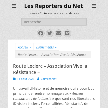
Les Reporters du Net
News – Culture – Loisirs – Tendances
Rechercher :
Facebook
Twitter
E-
Vimeo
mail
Accueil
»
Evénements
»
Route Leclerc – Association Vive la Résistance –
Route Leclerc – Association Vive la
Résistance –
Posted
Author
11 août 2023
75PressNet
on
Un travail d’Histoire et de mémoire qui a pour but
principal de rendre hommage aux «
Anciens
combattants de la liberté
» que sont nos libérateurs
(Division Leclerc, Forces alliées, Résistants), de