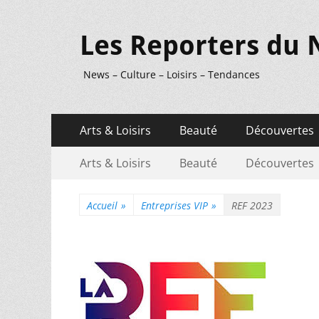
Les Reporters du 
News – Culture – Loisirs – Tendances
Menu
Aller
Arts & Loisirs
Beauté
Découvertes
au
principal
Menu
Aller
contenu
Arts & Loisirs
Beauté
Découvertes
au
secondaire
contenu
Accueil
»
Entreprises VIP
»
REF 2023