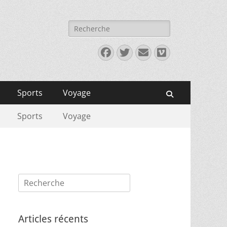
Rechercher :
Facebook
Twitter
E-
Vimeo
mail
Sports
Voyage
Recherche
Sports
Voyage
Rechercher :
Articles récents