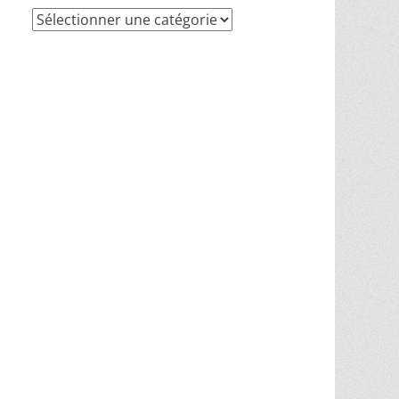
Recherche
par
thèmes