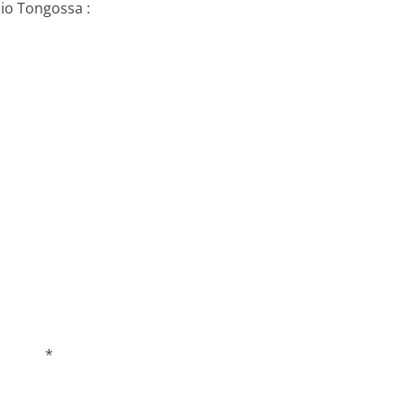
io Tongossa :
*