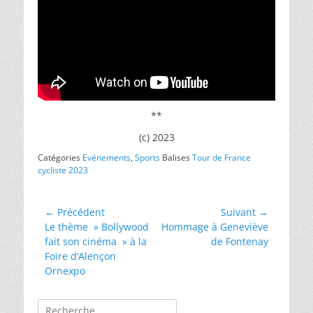
**
(c) 2023
Catégories
Evénements
,
Sports
Balises
Tour de France
cycliste 2023
Navigation
← Précédent
Suivant →
Article
Article
Le thème » Bollywood
Hommage à Geneviève
de
précédent :
suivant :
fait son cinéma » à la
de Fontenay
l’article
Foire d’Alençon
Ornexpo
Rechercher :