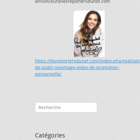
annonceur@lesreportersdunet.com
https://lesreportersdunet.com/index.php/realisat
de-publi-reportage-video-de-promotion-
personnelle/
Rechercher :
Catégories