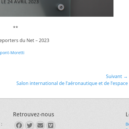
**
Reporters du Net – 2023
upont-Moretti
Suivant →
Article
Salon international de l’aéronautique et de l’espace
suivant :
Retrouvez-nous
L
 :
B
Facebook
Twitter
E-
Vimeo