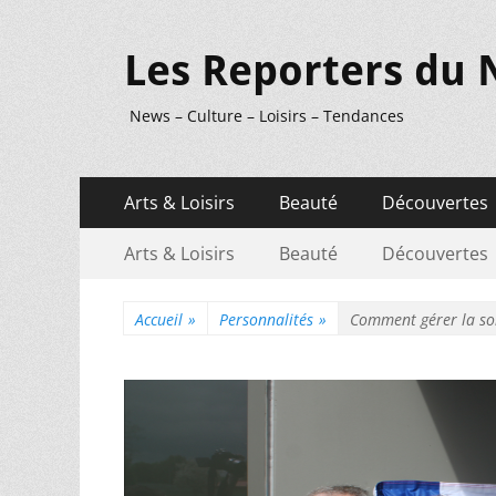
Les Reporters du 
News – Culture – Loisirs – Tendances
Menu
Aller
Arts & Loisirs
Beauté
Découvertes
au
principal
Menu
Aller
contenu
Arts & Loisirs
Beauté
Découvertes
au
secondaire
contenu
Accueil
»
Personnalités
»
Comment gérer la sor