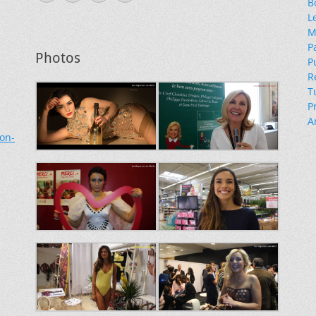
B
mail
L
M
P
Photos
P
R
T
P
A
ion-