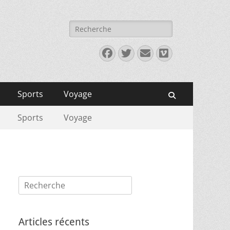
Rechercher :
Facebook
Twitter
E-
Vimeo
mail
Sports
Voyage
Recherche
Sports
Voyage
Rechercher :
Articles récents