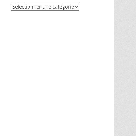
Recherche
par
thèmes