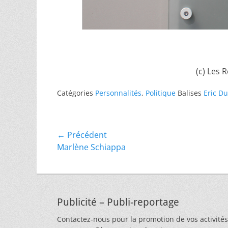
(c) Les 
Catégories
Personnalités
,
Politique
Balises
Eric D
Navigation
← Précédent
Article
Marlène Schiappa
de
précédent :
l’article
Publicité – Publi-reportage
Contactez-nous pour la promotion de vos activités