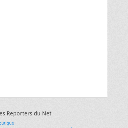
es Reporters du Net
outique