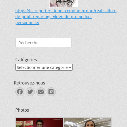
https://lesreportersdunet.com/index.php/realisation-
de-publi-reportage-video-de-promotion-
personnelle/
Rechercher :
Catégories
Catégories
Retrouvez-nous
Facebook
Twitter
E-
Vimeo
mail
Photos