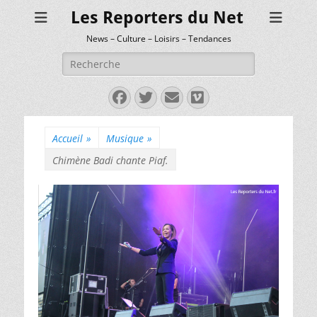
Les Reporters du Net
News – Culture – Loisirs – Tendances
Rechercher :
Facebook
Twitter
E-
Vimeo
mail
Accueil
»
Musique
»
Chimène Badi chante Piaf.