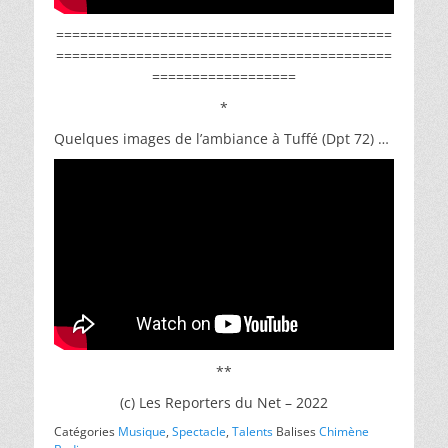
==========================================
==========================================
==================
*
Quelques images de l’ambiance à Tuffé (Dpt 72) …
**
(c) Les Reporters du Net – 2022
Catégories
Musique
,
Spectacle
,
Talents
Balises
Chimène