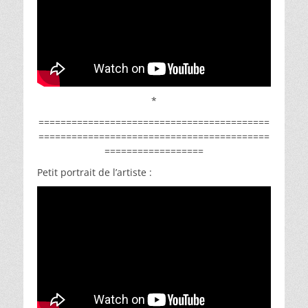
*
==========================================
==========================================
==================
Petit portrait de l’artiste :