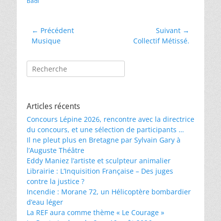
Badi
Navigation
← Précédent
Suivant →
Article
Article
Musique
Collectif Métissé.
de
précédent :
suivant :
l’article
Rechercher :
Articles récents
Concours Lépine 2026, rencontre avec la directrice
du concours, et une sélection de participants …
Il ne pleut plus en Bretagne par Sylvain Gary à
l’Auguste Théâtre
Eddy Maniez l’artiste et sculpteur animalier
Librairie : L’Inquisition Française – Des juges
contre la justice ?
Incendie : Morane 72, un Hélicoptère bombardier
d’eau léger
La REF aura comme thème « Le Courage »