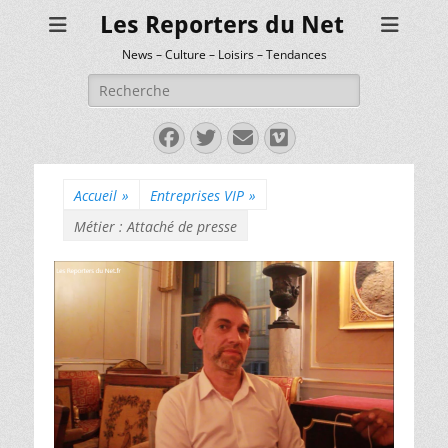
Les Reporters du Net
News – Culture – Loisirs – Tendances
Rechercher :
Facebook
Twitter
E-
Vimeo
mail
Accueil
»
Entreprises VIP
»
Métier : Attaché de presse