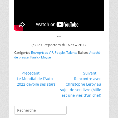
**
(c) Les Reporters du Net – 2022
Catégories
Entreprises VIP
,
People
,
Talents
Balises
Attaché
de presse
,
Patrick Moyse
Navigation
← Précédent
Suivant →
Article
Article
Le Mondial de l’Auto
Rencontre avec
de
précédent :
suivant :
2022 dévoile ses stars.
Christophe Leroy au
l’article
sujet de son livre (Mille
est une vies d’un chef)
Rechercher :