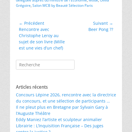
déléguée auprès du ministre de l'Économie
,
Mode
,
Olivia
Grégoire
,
Salon MCB by Beauté Sélection Paris
Navigation
← Précédent
Suivant →
Article
Article
Rencontre avec
Beer Pong ??
de
précédent :
suivant :
Christophe Leroy au
l’article
sujet de son livre (Mille
est une vies d’un chef)
Rechercher :
Articles récents
Concours Lépine 2026, rencontre avec la directrice
du concours, et une sélection de participants …
Il ne pleut plus en Bretagne par Sylvain Gary à
l’Auguste Théâtre
Eddy Maniez l’artiste et sculpteur animalier
Librairie : L’Inquisition Française – Des juges
contre la justice ?