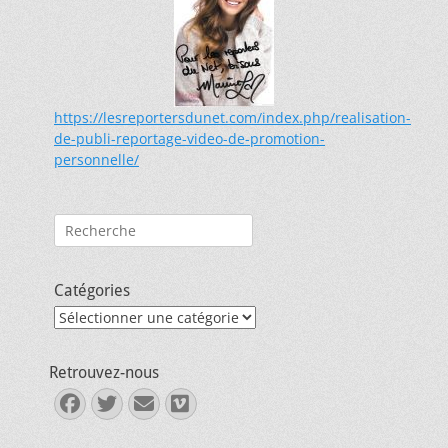
https://lesreportersdunet.com/index.php/realisation-
de-publi-reportage-video-de-promotion-
personnelle/
Rechercher :
Catégories
Catégories
Retrouvez-nous
Facebook
Twitter
E-
Vimeo
mail