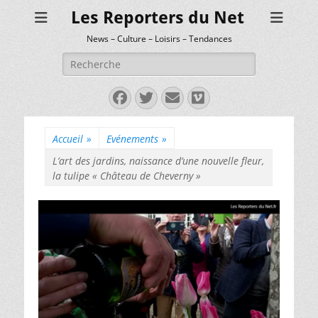
Les Reporters du Net
News – Culture – Loisirs – Tendances
Rechercher :
Facebook
Twitter
E-
Vimeo
mail
Accueil
»
Evénements
»
L’art des jardins, naissance d’une nouvelle fleur,
la tulipe « Château de Cheverny »