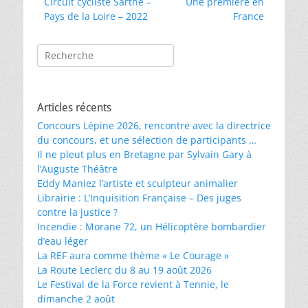
Article
Article
Circuit cycliste Sarthe –
Une première en
de
précédent :
suivant :
Pays de la Loire – 2022
France
l’article
Rechercher :
Articles récents
Concours Lépine 2026, rencontre avec la directrice
du concours, et une sélection de participants …
Il ne pleut plus en Bretagne par Sylvain Gary à
l’Auguste Théâtre
Eddy Maniez l’artiste et sculpteur animalier
Librairie : L’Inquisition Française – Des juges
contre la justice ?
Incendie : Morane 72, un Hélicoptère bombardier
d’eau léger
La REF aura comme thème « Le Courage »
La Route Leclerc du 8 au 19 août 2026
Le Festival de la Force revient à Tennie, le
dimanche 2 août