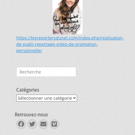
https://lesreportersdunet.com/index.php/realisation-
de-publi-reportage-video-de-promotion-
personnelle/
Rechercher :
Catégories
Catégories
Retrouvez-nous
Facebook
Twitter
E-
Vimeo
mail