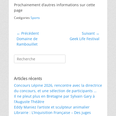
Prochainement d’autres informations sur cette
page
Catégories
Sports
Navigation
← Précédent
Suivant →
Article
Article
Domaine de
Geek Life Festival
de
précédent :
suivant :
Rambouillet
l’article
Rechercher :
Articles récents
Concours Lépine 2026, rencontre avec la directrice
du concours, et une sélection de participants …
Il ne pleut plus en Bretagne par Sylvain Gary à
l’Auguste Théâtre
Eddy Maniez l’artiste et sculpteur animalier
Librairie : L’Inquisition Française – Des juges