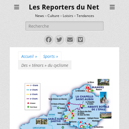
Les Reporters du Net
News – Culture – Loisirs – Tendances
Rechercher :
Facebook
Twitter
E-
Vimeo
mail
Accueil
»
Sports
»
Des « ténors » du cyclisme