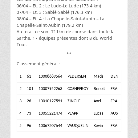
06/04 – Et. 2 : Le Lude-Le Lude (173,4 km)
07/04 – Et. 3 : Sablé-Sablé (176,3 km)
08/04 – Et. 4 : La Chapelle-Saint-Aubin – La
Chapelle-Saint-Aubin (179,2 km)
Au total, ce sont 711km de course dans toute la
Sarthe, 17 équipes présentes dont 8 du World
Tour.
**
Classement général :
1
61
10008689564
PEDERSEN
Mads
DEN
2
101
10007952263
COSNEFROY
Benoit
FRA
3
26
10010127891
ZINGLE
Axel
FRA
4
73
10055221474
PLAPP
Lucas
AUS
5
96
10067207644
VAUQUELIN
Kévin
FRA