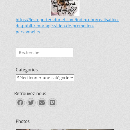
https://lesreportersdunet.com/index.php/realisation-
de-publi-reportage-video-de-promotion-
personnelle/
Rechercher :
Catégories
Catégories
Retrouvez-nous
Facebook
Twitter
E-
Vimeo
mail
Photos