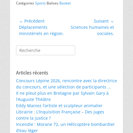
Catégories
Sports
Balises
Basket
Navigation
← Précédent
Suivant →
Article
Article
Déplacements
Sciences humaines et
de
précédent :
suivant :
ministériels en région.
sociales.
l’article
Rechercher :
Articles récents
Concours Lépine 2026, rencontre avec la directrice
du concours, et une sélection de participants …
Il ne pleut plus en Bretagne par Sylvain Gary à
l’Auguste Théâtre
Eddy Maniez l’artiste et sculpteur animalier
Librairie : L’Inquisition Française – Des juges
contre la justice ?
Incendie : Morane 72, un Hélicoptère bombardier
d’eau léger