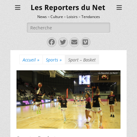
Les Reporters du Net
News – Culture – Loisirs – Tendances
Rechercher :
Facebook
Twitter
E-
Vimeo
mail
Accueil
»
Sports
»
Sport – Basket