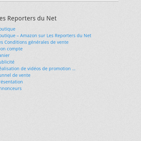
es Reporters du Net
outique
outique – Amazon sur Les Reporters du Net
es Conditions générales de vente
on compte
anier
ublicité
éalisation de vidéos de promotion …
unnel de vente
résentation
nnonceurs