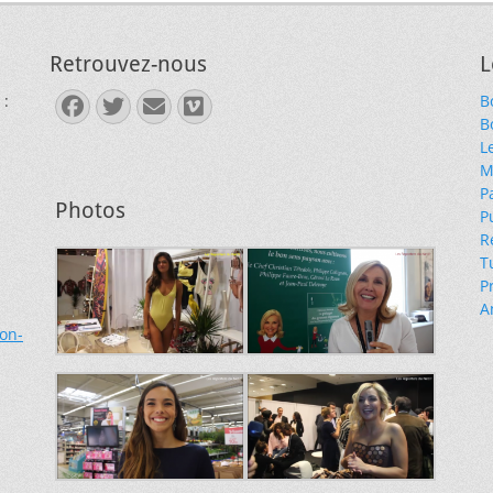
Retrouvez-nous
L
 :
B
Facebook
Twitter
E-
Vimeo
B
mail
L
M
P
Photos
P
R
T
P
A
ion-