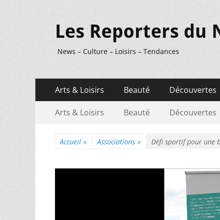
Les Reporters du 
News – Culture – Loisirs – Tendances
Menu
Aller
Arts & Loisirs
Beauté
Découvertes
au
principal
Menu
Aller
contenu
Arts & Loisirs
Beauté
Découvertes
au
secondaire
contenu
Accueil
»
Associations
»
Défi sportif pour une