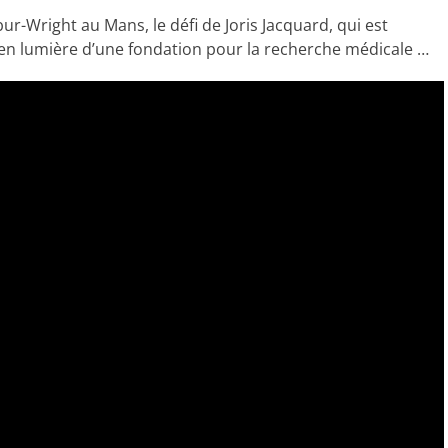
ur-Wright au Mans, le défi de Joris Jacquard, qui est
 en lumière d’une fondation pour la recherche médicale …