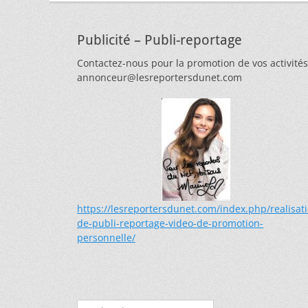
Publicité – Publi-reportage
Contactez-nous pour la promotion de vos activités
annonceur@lesreportersdunet.com
https://lesreportersdunet.com/index.php/realisat
de-publi-reportage-video-de-promotion-
personnelle/
Rechercher :