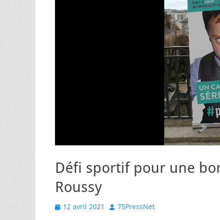
Défi sportif pour une bo
Roussy
Posted
Author
12 avril 2021
75PressNet
on