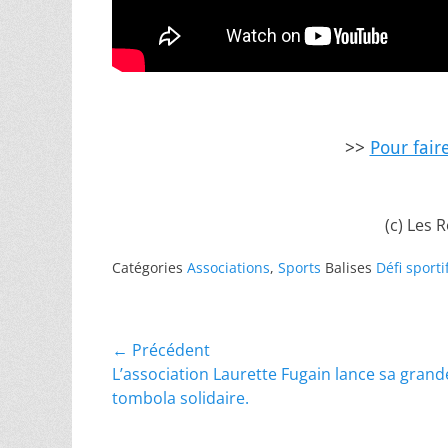
>>
Pour fair
(c) Les 
Catégories
Associations
,
Sports
Balises
Défi sporti
Navigation
← Précédent
Article
L’association Laurette Fugain lance sa grand
de
précédent :
tombola solidaire.
l’article