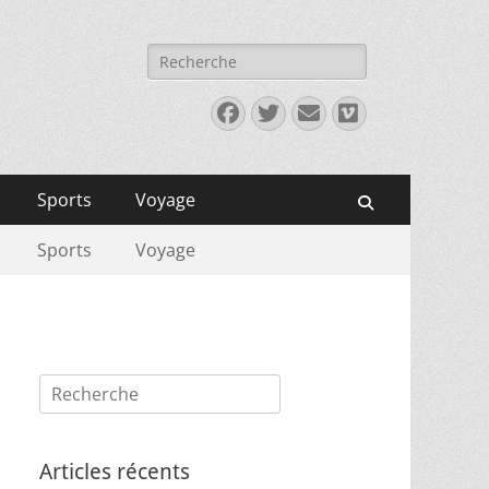
Rechercher :
Facebook
Twitter
E-
Vimeo
mail
Sports
Voyage
Recherche
Sports
Voyage
Rechercher :
Articles récents