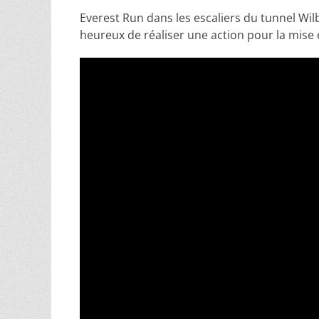
Everest Run dans les escaliers du tunnel Wilb
heureux de réaliser une action pour la mise