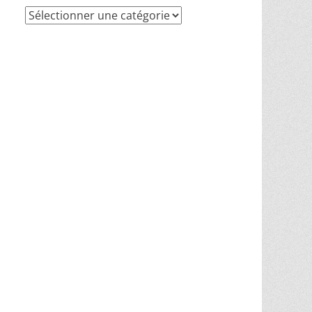
Recherche
par
thèmes