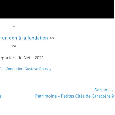
*
e un don à la fondation
<<
**
Reporters du Net – 2021
f
,
la fondation Gustave Roussy
Suivant →
Article
e
Patrimoine – Petites Cités de Caractère®
suivant :