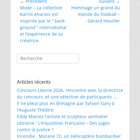
Navigation
← Précédent
Suivant →
Article
Article
Mode – La collection
Hommage un grand du
de
précédent :
suivant :
Karnit Aharoni est
monde du football –
l’article
inspirée par le “ back-
Gérard Houiller
ground ” international
et l’expérience de sa
créatrice.
Rechercher :
Articles récents
Concours Lépine 2026, rencontre avec la directrice
du concours, et une sélection de participants …
Il ne pleut plus en Bretagne par Sylvain Gary à
l’Auguste Théâtre
Eddy Maniez l’artiste et sculpteur animalier
Librairie : L’Inquisition Française – Des juges
contre la justice ?
Incendie : Morane 72, un Hélicoptère bombardier