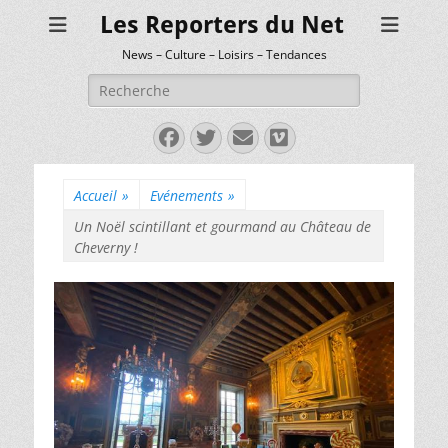
Les Reporters du Net
News – Culture – Loisirs – Tendances
Rechercher :
Facebook
Twitter
E-
Vimeo
mail
Accueil
»
Evénements
»
Un Noël scintillant et gourmand au Château de
Cheverny !