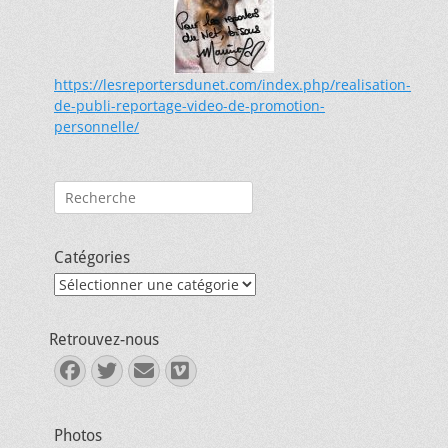
https://lesreportersdunet.com/index.php/realisation-
de-publi-reportage-video-de-promotion-
personnelle/
Rechercher :
Catégories
Catégories
Retrouvez-nous
Facebook
Twitter
E-
Vimeo
mail
Photos