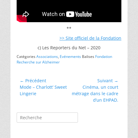
**
>> Site officiel de la Fondation
c) Les Reporters du Net – 2020
Catégories
Associations
,
Evénements
Balises
Fondation
Recherche sur Alzheimer
Navigation
← Précédent
Suivant →
Article
Article
Mode – Charlott’ Sweet
Cinéma, un court
de
précédent :
suivant :
Lingerie
métrage dans le cadre
l’article
d’un EHPAD.
Rechercher :