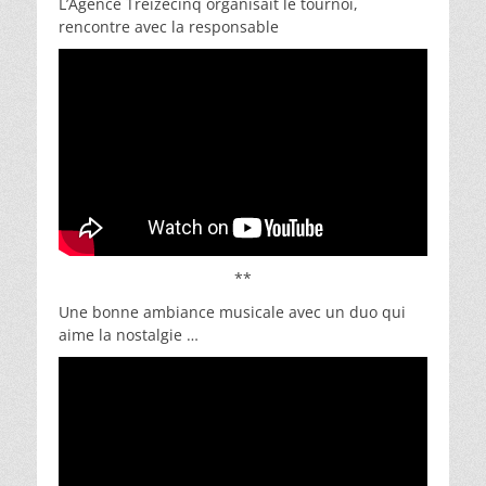
L’Agence Treizécinq organisait le tournoi,
rencontre avec la responsable
**
Une bonne ambiance musicale avec un duo qui
aime la nostalgie …