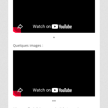
*
Quelques images :
**