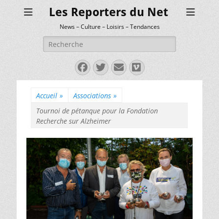
Les Reporters du Net
News – Culture – Loisirs – Tendances
Rechercher :
Facebook
Twitter
E-
Vimeo
mail
Accueil
»
Associations
»
Tournoi de pétanque pour la Fondation
Recherche sur Alzheimer