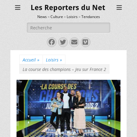
Les Reporters du Net
News – Culture – Loisirs – Tendances
Rechercher :
Facebook
Twitter
E-
Vimeo
mail
Accueil
»
Loisirs
»
La course des champions – Jeu sur France 2