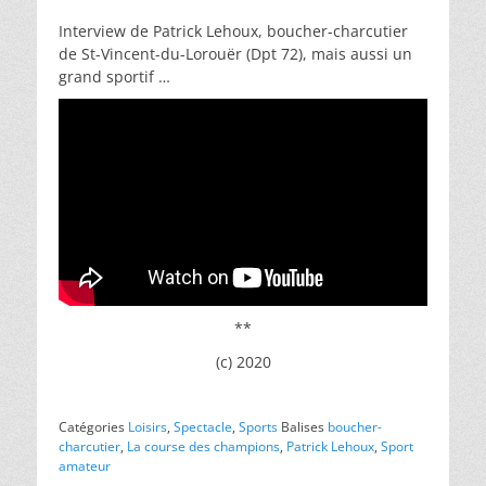
Interview de Patrick Lehoux, boucher-charcutier
de St-Vincent-du-Lorouër (Dpt 72), mais aussi un
grand sportif …
**
(c) 2020
Catégories
Loisirs
,
Spectacle
,
Sports
Balises
boucher-
charcutier
,
La course des champions
,
Patrick Lehoux
,
Sport
amateur