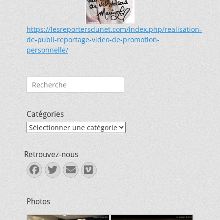
https://lesreportersdunet.com/index.php/realisation-
de-publi-reportage-video-de-promotion-
personnelle/
Rechercher :
Catégories
Catégories
Retrouvez-nous
Facebook
Twitter
E-
Vimeo
mail
Photos