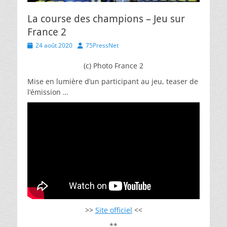
La course des champions – Jeu sur
France 2
Posted
Author
24 août 2020
75PressNet
on
(c) Photo France 2
Mise en lumière d’un participant au jeu, teaser de
l’émission …
>>
Site officiel
<<
**