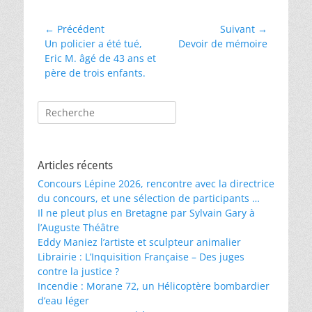
Navigation
← Précédent
Suivant →
Article
Article
Un policier a été tué,
Devoir de mémoire
de
précédent :
suivant :
Eric M. âgé de 43 ans et
l’article
père de trois enfants.
Rechercher :
Articles récents
Concours Lépine 2026, rencontre avec la directrice
du concours, et une sélection de participants …
Il ne pleut plus en Bretagne par Sylvain Gary à
l’Auguste Théâtre
Eddy Maniez l’artiste et sculpteur animalier
Librairie : L’Inquisition Française – Des juges
contre la justice ?
Incendie : Morane 72, un Hélicoptère bombardier
d’eau léger