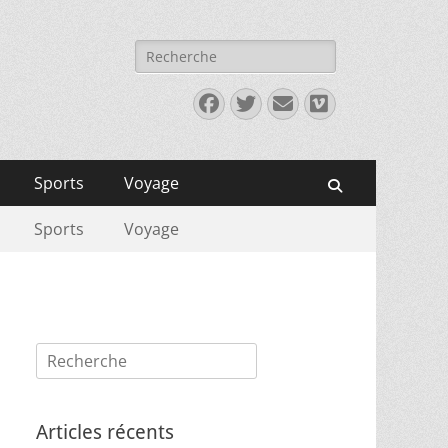
Rechercher :
Facebook
Twitter
E-
Vimeo
mail
Sports
Voyage
Recherche
Sports
Voyage
Rechercher :
Articles récents