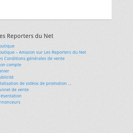
es Reporters du Net
outique
outique – Amazon sur Les Reporters du Net
es Conditions générales de vente
on compte
anier
ublicité
éalisation de vidéos de promotion …
unnel de vente
résentation
nnonceurs