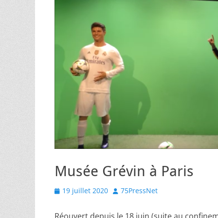
Musée Grévin à Paris
Posted
Author
19 juillet 2020
75PressNet
on
Réouvert depuis le 18 juin (suite au confine