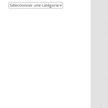
Recherche
par
thèmes