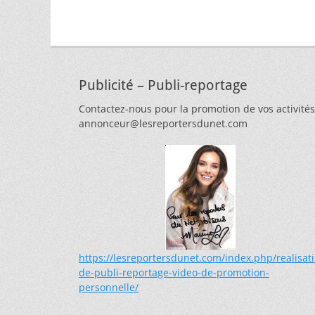
de
précédent :
l’article
Publicité – Publi-reportage
Contactez-nous pour la promotion de vos activités
annonceur@lesreportersdunet.com
https://lesreportersdunet.com/index.php/realisat
de-publi-reportage-video-de-promotion-
personnelle/