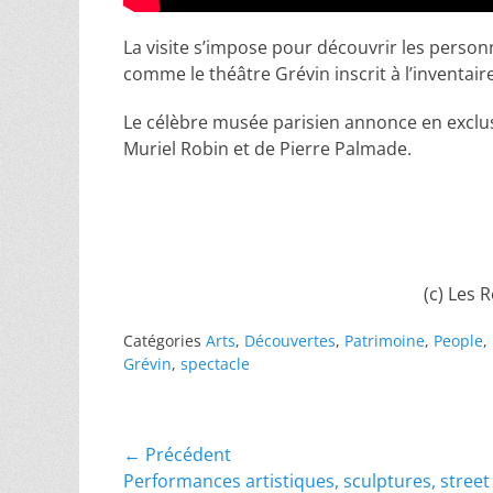
La visite s’impose pour découvrir les person
comme le théâtre Grévin inscrit à l’inventa
Le célèbre musée parisien annonce en exclus
Muriel Robin et de Pierre Palmade.
(c) Les 
Catégories
Arts
,
Découvertes
,
Patrimoine
,
People
,
Grévin
,
spectacle
Navigation
← Précédent
Article
Performances artistiques, sculptures, street 