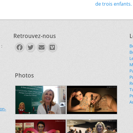
suivant :
de trois enfants.
Retrouvez-nous
L
 :
B
Facebook
Twitter
E-
Vimeo
B
mail
L
M
P
Photos
P
R
T
P
A
ion-