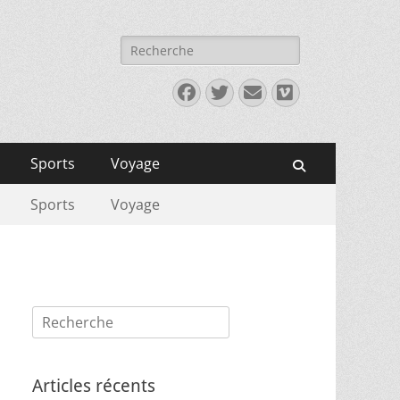
Rechercher :
Facebook
Twitter
E-
Vimeo
mail
Sports
Voyage
Recherche
Sports
Voyage
Rechercher :
Articles récents