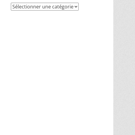
Recherche
par
thèmes