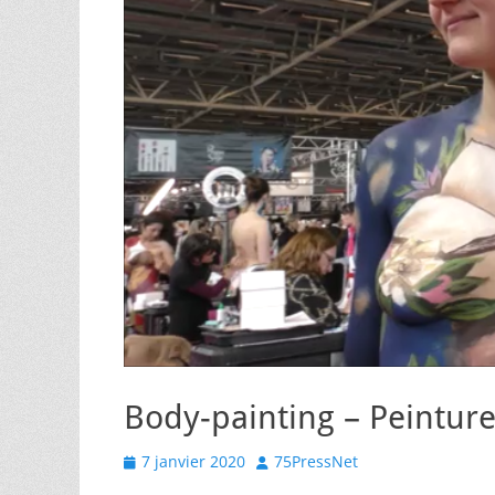
Body-painting – Peinture
Posted
Author
7 janvier 2020
75PressNet
on