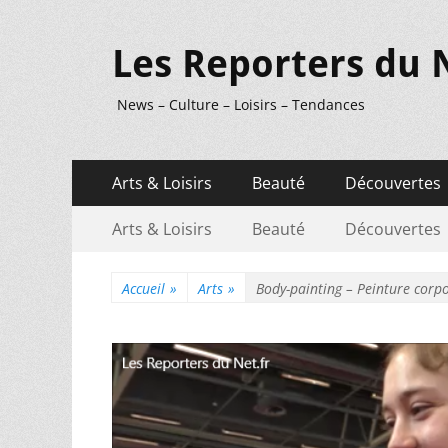
Les Reporters du 
News – Culture – Loisirs – Tendances
Menu
Aller
Arts & Loisirs
Beauté
Découvertes
au
principal
Menu
Aller
contenu
Arts & Loisirs
Beauté
Découvertes
au
secondaire
contenu
Accueil
»
Arts
»
Body-painting – Peinture corpo