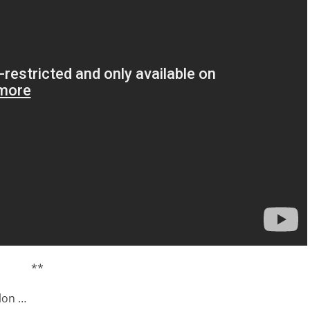
**
lon …