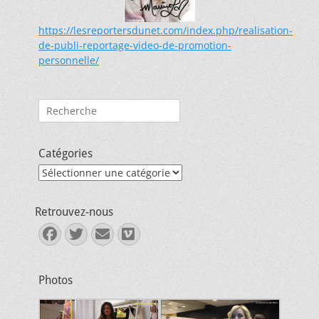
https://lesreportersdunet.com/index.php/realisation-
de-publi-reportage-video-de-promotion-
personnelle/
Rechercher :
Catégories
Catégories
Retrouvez-nous
Facebook
Twitter
E-
Vimeo
mail
Photos