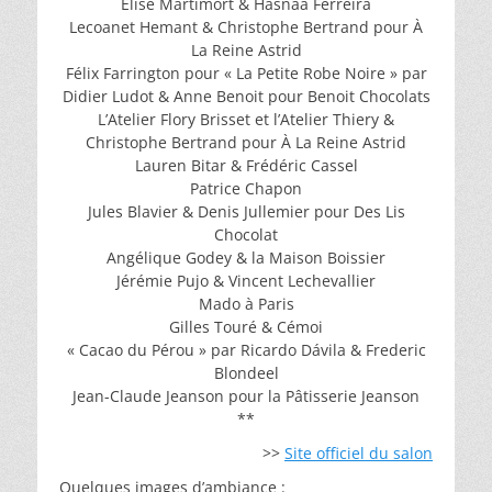
Elise Martimort & Hasnaâ Ferreira
Lecoanet Hemant & Christophe Bertrand pour À
La Reine Astrid
Félix Farrington pour « La Petite Robe Noire » par
Didier Ludot & Anne Benoit pour Benoit Chocolats
L’Atelier Flory Brisset et l’Atelier Thiery &
Christophe Bertrand pour À La Reine Astrid
Lauren Bitar & Frédéric Cassel
Patrice Chapon
Jules Blavier & Denis Jullemier pour Des Lis
Chocolat
Angélique Godey & la Maison Boissier
Jérémie Pujo & Vincent Lechevallier
Mado à Paris
Gilles Touré & Cémoi
« Cacao du Pérou » par Ricardo Dávila & Frederic
Blondeel
Jean-Claude Jeanson pour la Pâtisserie Jeanson
**
>>
Site officiel du salon
Quelques images d’ambiance :