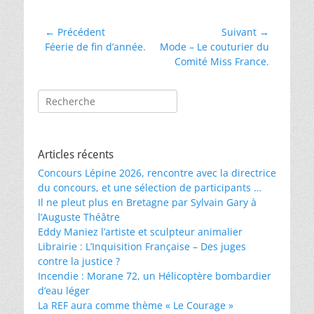
Navigation
← Précédent
Suivant →
Article
Article
Féerie de fin d’année.
Mode – Le couturier du
de
précédent :
suivant :
Comité Miss France.
l’article
Rechercher :
Articles récents
Concours Lépine 2026, rencontre avec la directrice
du concours, et une sélection de participants …
Il ne pleut plus en Bretagne par Sylvain Gary à
l’Auguste Théâtre
Eddy Maniez l’artiste et sculpteur animalier
Librairie : L’Inquisition Française – Des juges
contre la justice ?
Incendie : Morane 72, un Hélicoptère bombardier
d’eau léger
La REF aura comme thème « Le Courage »