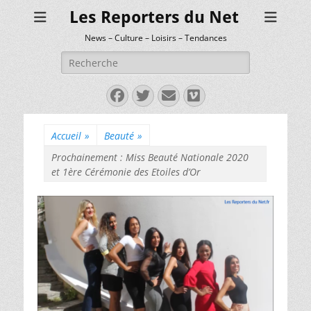
Les Reporters du Net
News – Culture – Loisirs – Tendances
Rechercher :
Facebook
Twitter
E-
Vimeo
mail
Accueil
»
Beauté
»
Prochainement : Miss Beauté Nationale 2020
et 1ère Cérémonie des Etoiles d’Or