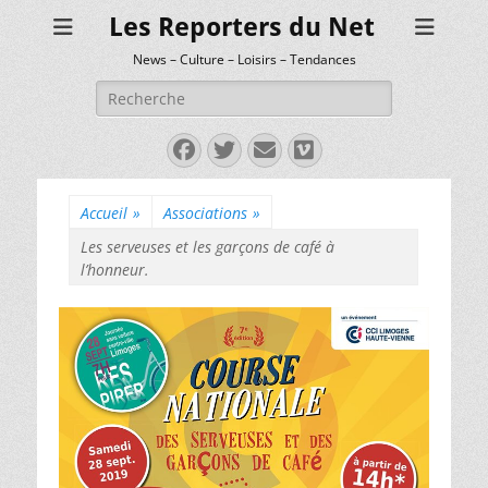
Les Reporters du Net
News – Culture – Loisirs – Tendances
Rechercher :
Facebook
Twitter
E-
Vimeo
mail
Accueil
»
Associations
»
Les serveuses et les garçons de café à
l’honneur.