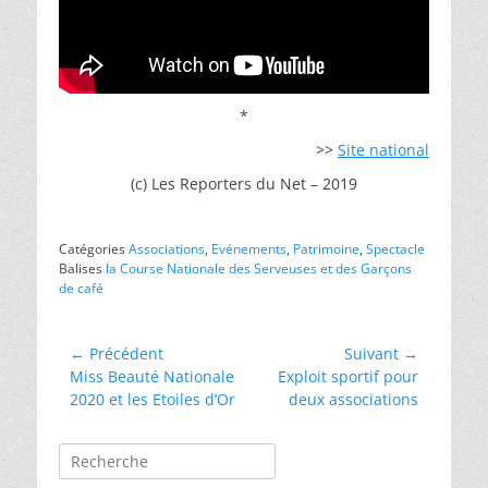
*
>>
Site national
(c) Les Reporters du Net – 2019
Catégories
Associations
,
Evénements
,
Patrimoine
,
Spectacle
Balises
la Course Nationale des Serveuses et des Garçons
de café
Navigation
← Précédent
Suivant →
Article
Article
Miss Beauté Nationale
Exploit sportif pour
de
précédent :
suivant :
2020 et les Etoiles d’Or
deux associations
l’article
Rechercher :