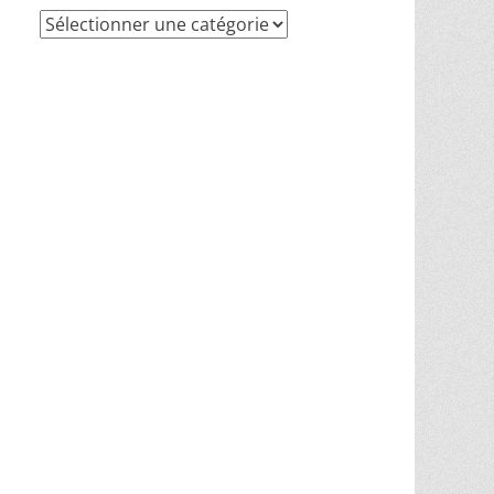
Recherche
par
thèmes