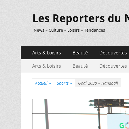
Les Reporters du 
News – Culture – Loisirs – Tendances
Menu
Aller
Arts & Loisirs
Beauté
Découvertes
au
principal
Menu
Aller
contenu
Arts & Loisirs
Beauté
Découvertes
au
secondaire
contenu
Accueil
»
Sports
»
Goal 2030 – Handball