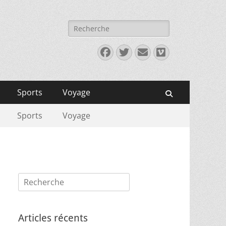
Rechercher :
Facebook
Twitter
E-
Vimeo
mail
Sports
Voyage
Recherche
Sports
Voyage
Rechercher :
Articles récents