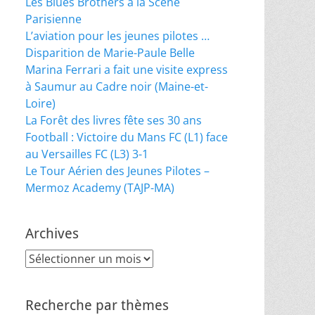
Les Blues Brothers à la Scène
Parisienne
L’aviation pour les jeunes pilotes …
Disparition de Marie-Paule Belle
Marina Ferrari a fait une visite express
à Saumur au Cadre noir (Maine-et-
Loire)
La Forêt des livres fête ses 30 ans
Football : Victoire du Mans FC (L1) face
s souvent avec le premier jour de l'été dans l'hém
au Versailles FC (L3) 3-1
Le Tour Aérien des Jeunes Pilotes –
it alors pour France Musique1. Cohen proposait pou
Mermoz Academy (TAJP-MA)
se la « Fête de la Musique et de la Jeunesse » pou
Archives
lle est reprise dans 110 pays sur les cinq contine
Archives
usicale

Recherche par thèmes