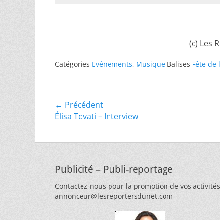
(c) Les 
Catégories
Evénements
,
Musique
Balises
Fête de 
Navigation
← Précédent
Article
Élisa Tovati – Interview
de
précédent :
l’article
Publicité – Publi-reportage
Contactez-nous pour la promotion de vos activités
annonceur@lesreportersdunet.com