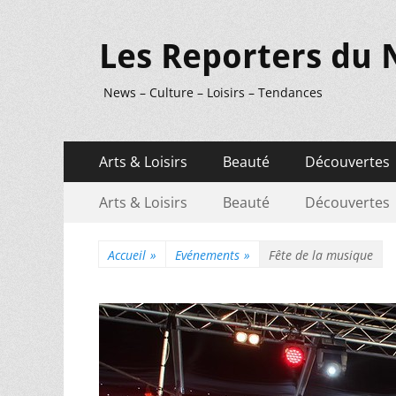
Les Reporters du 
News – Culture – Loisirs – Tendances
Menu
Aller
Arts & Loisirs
Beauté
Découvertes
au
principal
Menu
Aller
contenu
Arts & Loisirs
Beauté
Découvertes
au
secondaire
contenu
Accueil
»
Evénements
»
Fête de la musique