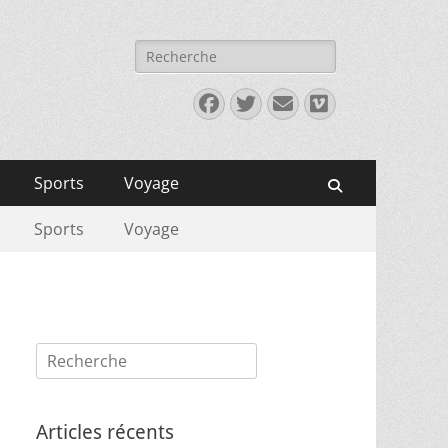
Rechercher :
Facebook
Twitter
E-
Vimeo
mail
Sports
Voyage
Recherche
Sports
Voyage
Rechercher :
Articles récents