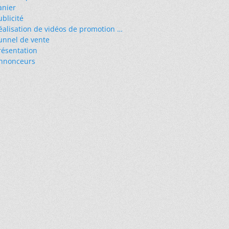
anier
ublicité
éalisation de vidéos de promotion …
unnel de vente
résentation
nnonceurs