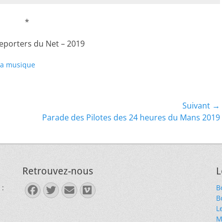
*
Reporters du Net – 2019
la musique
Suivant →
Article
Parade des Pilotes des 24 heures du Mans 2019
suivant :
Retrouvez-nous
L
 :
B
Facebook
Twitter
E-
Vimeo
B
mail
L
M