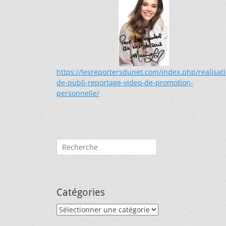
https://lesreportersdunet.com/index.php/realisat
de-publi-reportage-video-de-promotion-
personnelle/
Rechercher :
Catégories
Catégories