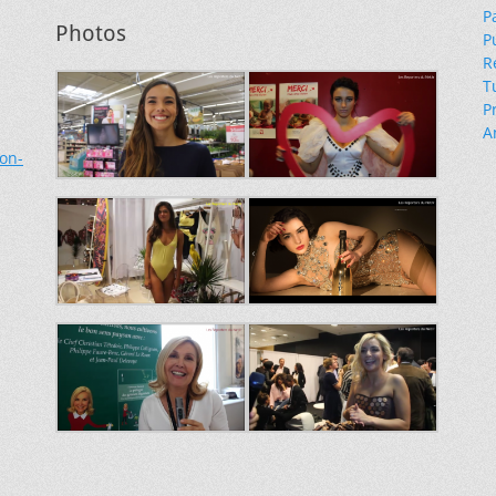
P
Photos
P
R
T
P
A
ion-