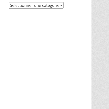
d’été (donc aussi un des jours les plus longs de l
Recherche
par
 l’année où le soleil ne se couche jamais (par exe
thèmes
le slogan homophone à son nom, « Faites de la musi
 pour accueillir le public, et de nombreuses rues 