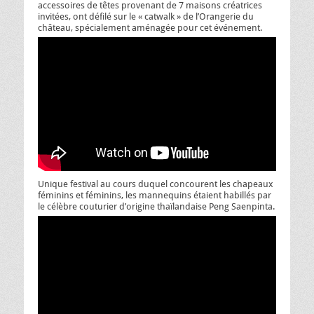
accessoires de têtes provenant de 7 maisons créatrices
invitées, ont défilé sur le « catwalk » de l’Orangerie du
château, spécialement aménagée pour cet événement.
Unique festival au cours duquel concourent les chapeaux
féminins et féminins, les mannequins étaient habillés par
le célèbre couturier d’origine thaïlandaise Peng Saenpinta.