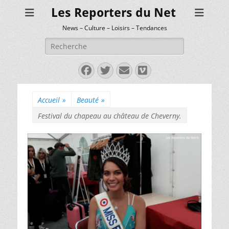
Les Reporters du Net
News – Culture – Loisirs – Tendances
Rechercher :
Facebook
Twitter
E-
Vimeo
mail
Accueil
»
Beauté
»
Festival du chapeau au château de Cheverny.