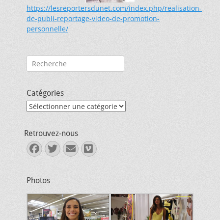
https://lesreportersdunet.com/index.php/realisation-
de-publi-reportage-video-de-promotion-
personnelle/
Rechercher :
Catégories
Catégories
Retrouvez-nous
Facebook
Twitter
E-
Vimeo
mail
Photos