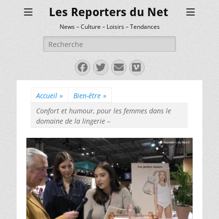
Les Reporters du Net
News – Culture – Loisirs – Tendances
Rechercher :
Facebook
Twitter
E-
Vimeo
mail
Accueil
»
Bien-être
»
Confort et humour, pour les femmes dans le
domaine de la lingerie –