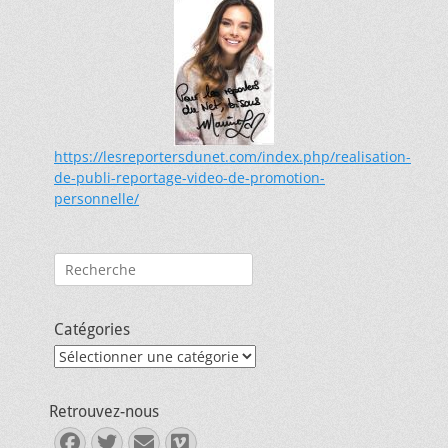
https://lesreportersdunet.com/index.php/realisation-
de-publi-reportage-video-de-promotion-
personnelle/
Rechercher :
Catégories
Catégories
Retrouvez-nous
Facebook
Twitter
E-
Vimeo