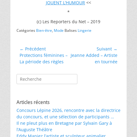
JOUENT L’HUMOUR
<<
*
(c) Les Reporters du Net – 2019
Catégories
Bien-être
,
Mode
Balises
Lingerie
Navigation
← Précédent
Suivant →
Article
Article
Protections féminines –
Jeanne Added – Artiste
de
précédent :
suivant :
La période des règles
en tournée
l’article
Rechercher :
Articles récents
Concours Lépine 2026, rencontre avec la directrice
du concours, et une sélection de participants …
Il ne pleut plus en Bretagne par Sylvain Gary à
l’Auguste Théâtre
Eddy Maniez l’artiste et sculpteur animalier