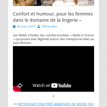
Confort et humour, pour les femmes
dans le domaine de la lingerie –
Posted
Author
26 mars 2019
75PressNet
on
Les Petites Chattes
, des culottes brodées » Made in France
» qui jouent avec légèreté autour des métaphores liées au
sexe féminin.
*
>>
RETROUVEZ D’AUTRES MARQUES DE MODE QUI