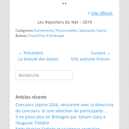
**
>
Site officiel
Les Reporters du Net – 2019
Catégories
Evénements
,
Personnalités
,
Spectacle
,
Sports
Balises
Grand Prix d'Amérique
Navigation
← Précédent
Suivant →
Article
Article
La beauté des bijoux
SOS autisme France.
de
précédent :
suivant :
l’article
Rechercher :
Articles récents
Concours Lépine 2026, rencontre avec la directrice
du concours, et une sélection de participants …
Il ne pleut plus en Bretagne par Sylvain Gary à
l’Auguste Théâtre
Eddy Maniez l’artiste et sculpteur animalier