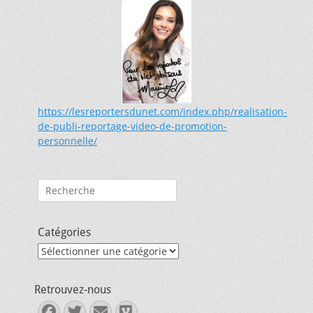
https://lesreportersdunet.com/index.php/realisation-
de-publi-reportage-video-de-promotion-
personnelle/
Rechercher :
Catégories
Catégories
Retrouvez-nous
Facebook
Twitter
E-
Vimeo