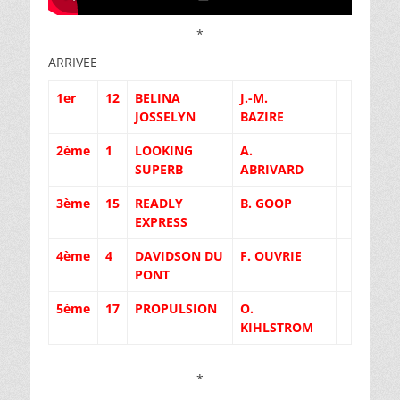
*
ARRIVEE
1er
12
BELINA
J.-M.
JOSSELYN
BAZIRE
2ème
1
LOOKING
A.
SUPERB
ABRIVARD
3ème
15
READLY
B. GOOP
EXPRESS
4ème
4
DAVIDSON DU
F. OUVRIE
PONT
5ème
17
PROPULSION
O.
KIHLSTROM
*