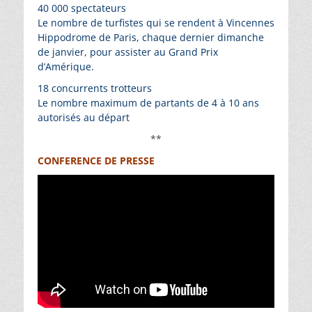
40 000 spectateurs
Le nombre de turfistes qui se rendent à Vincennes
Hippodrome de Paris, chaque dernier dimanche
de janvier, pour assister au Grand Prix
d’Amérique.
18 concurrents trotteurs
Le nombre maximum de partants de 4 à 10 ans
autorisés au départ
**
CONFERENCE DE PRESSE