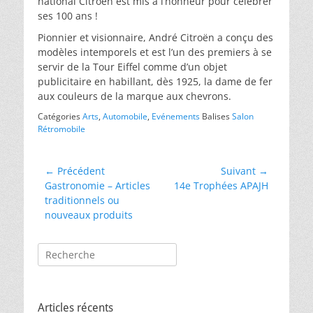
national Citroën est mis à l’honneur pour célébrer
ses 100 ans !
Pionnier et visionnaire, André Citroën a conçu des
modèles intemporels et est l’un des premiers à se
servir de la Tour Eiffel comme d’un objet
publicitaire en habillant, dès 1925, la dame de fer
aux couleurs de la marque aux chevrons.
Catégories
Arts
,
Automobile
,
Evénements
Balises
Salon
Rétromobile
Navigation
← Précédent
Suivant →
Article
Article
Gastronomie – Articles
14e Trophées APAJH
de
précédent :
suivant :
traditionnels ou
l’article
nouveaux produits
Rechercher :
Articles récents