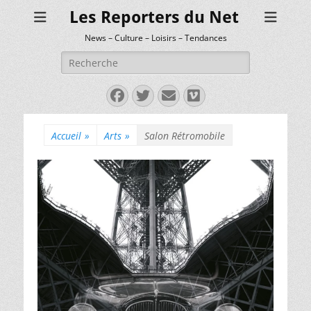
Les Reporters du Net
News – Culture – Loisirs – Tendances
Rechercher :
Facebook
Twitter
E-
Vimeo
mail
Accueil
»
Arts
»
Salon Rétromobile