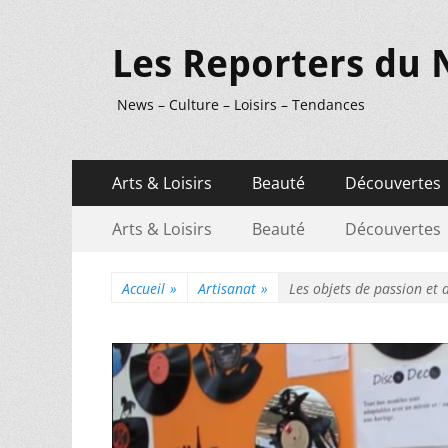
Les Reporters du 
News – Culture – Loisirs – Tendances
Menu
Aller
Arts & Loisirs
Beauté
Découvertes
au
principal
Menu
Aller
contenu
Arts & Loisirs
Beauté
Découvertes
au
secondaire
contenu
Accueil
»
Artisanat
»
Les objets de passion et 