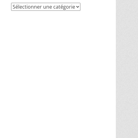
Recherche
par
thèmes