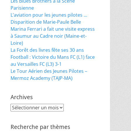
Les Blues Brothers à la Scène
Parisienne
ural lumineux et intelligent, décor de boutique, o
L’aviation pour les jeunes pilotes …
Disparition de Marie-Paule Belle
Marina Ferrari a fait une visite express
à Saumur au Cadre noir (Maine-et-
Loire)
La Forêt des livres fête ses 30 ans
Football : Victoire du Mans FC (L1) face
au Versailles FC (L3) 3-1
Le Tour Aérien des Jeunes Pilotes –
Mermoz Academy (TAJP-MA)
Archives
Archives
Recherche par thèmes