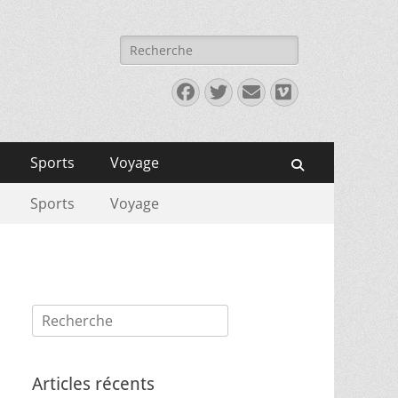
Rechercher :
Facebook
Twitter
E-
Vimeo
mail
Sports
Voyage
Recherche
Sports
Voyage
Rechercher :
Articles récents