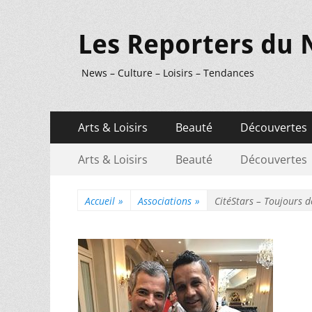
Les Reporters du 
News – Culture – Loisirs – Tendances
Menu
Aller
Arts & Loisirs
Beauté
Découvertes
au
principal
Menu
Aller
contenu
Arts & Loisirs
Beauté
Découvertes
au
secondaire
contenu
Accueil
»
Associations
»
CitéStars – Toujours d