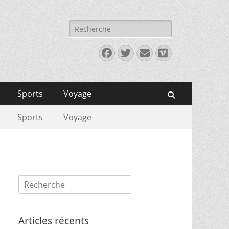
Rechercher :
Facebook
Twitter
E-
Vimeo
mail
Sports
Voyage
Recherche
Sports
Voyage
Rechercher :
Articles récents