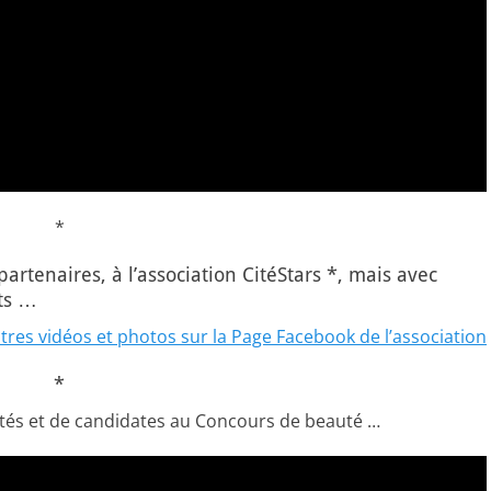
*
partenaires, à l’association CitéStars *, mais avec
ts …
res vidéos et photos sur la Page Facebook de l’association
*
tés et de candidates au Concours de beauté …