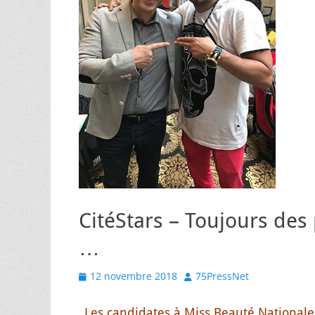
CitéStars – Toujours des
…
Posted
Author
12 novembre 2018
75PressNet
on
Les candidates à Miss Beauté Nationale