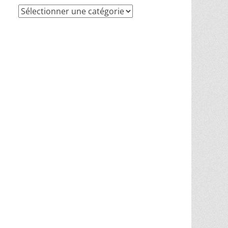
Recherche
par
thèmes