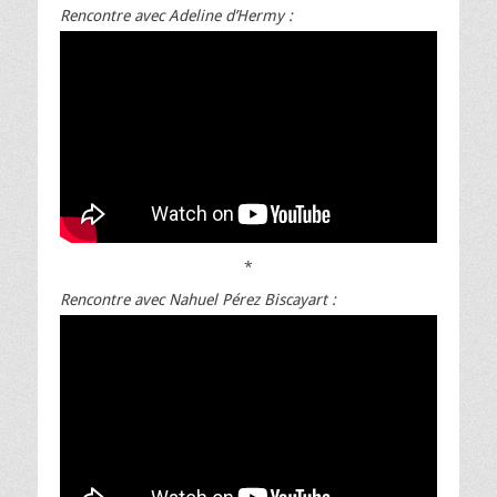
Rencontre avec Adeline d’Hermy :
*
Rencontre avec Nahuel Pérez Biscayart :