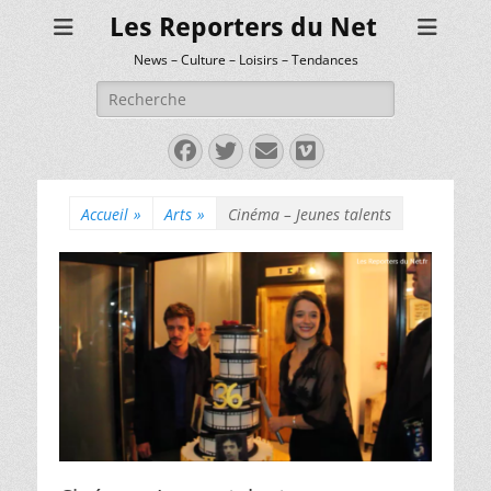
Les Reporters du Net
News – Culture – Loisirs – Tendances
Rechercher :
Facebook
Twitter
E-
Vimeo
mail
Accueil
»
Arts
»
Cinéma – Jeunes talents