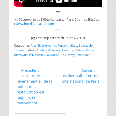
**
>> Découverte de l’Hôtel Lancaster Paris Champs Elysées
:
www.hotel-lancaster.com
*
(c) Les Reporters du Net – 2018
Catégories
Arts
,
Evénements
,
Personnalités
,
Spectacle
,
Talents
Balises
Adeline d'Hermy
,
Cinéma
,
Nahuel Pérez
Biscayart
,
Prix Patrick Dewaere
,
Prix Romy Schneider
Navigation
← Précédent
Suivant →
Article
Article
Le secteur de
Basket-ball – Tournoi
de
précédent :
suivant :
l’événementiel, de la
international de Paris
l’article
nuit et de la
restauration est
toujours en
mouvement …
Rechercher :