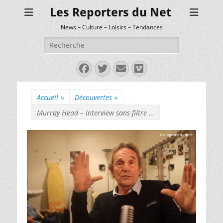
Les Reporters du Net
News – Culture – Loisirs – Tendances
Rechercher :
Facebook
Twitter
E-
Vimeo
mail
Accueil
»
Découvertes
»
Murray Head – Interview sans filtre …