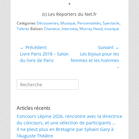
*
(c) Les Reporters du Net.fr
Catégories
Découvertes
,
Musique
,
Personnalités
,
Spectacle
,
Talents
Balises
Chanteur
,
Interview
,
Murray Head
,
musique
Navigation
← Précédent
Suivant →
Article
Article
Livre Paris 2018 – Salon
Les bijoux pour les
de
précédent :
suivant :
du livre de Paris
femmes et les hommes
l’article
–
Rechercher :
Articles récents
Concours Lépine 2026, rencontre avec la directrice
du concours, et une sélection de participants …
Il ne pleut plus en Bretagne par Sylvain Gary à
l’Auguste Théâtre