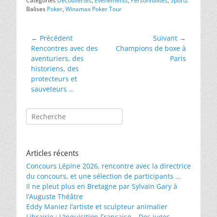
Catégories
Découvertes
,
Evénements
,
Personnalités
,
Sports
Balises
Poker
,
Winamax Poker Tour
Navigation
← Précédent
Suivant →
Article
Article
Rencontres avec des
Champions de boxe à
de
précédent :
suivant :
aventuriers, des
Paris
l’article
historiens, des
protecteurs et
sauveteurs …
Rechercher :
Articles récents
Concours Lépine 2026, rencontre avec la directrice
du concours, et une sélection de participants …
Il ne pleut plus en Bretagne par Sylvain Gary à
l’Auguste Théâtre
Eddy Maniez l’artiste et sculpteur animalier
Librairie : L’Inquisition Française – Des juges