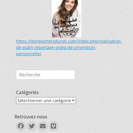
https://lesreportersdunet.com/index.php/realisation-
de-publi-reportage-video-de-promotion-
personnelle/
Rechercher :
Catégories
Catégories
Retrouvez-nous
Facebook
Twitter
E-
Vimeo
mail