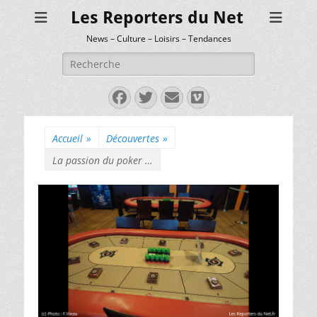
Les Reporters du Net
News – Culture – Loisirs – Tendances
Rechercher :
Facebook
Twitter
E-
Vimeo
mail
Accueil
»
Découvertes
»
La passion du poker …