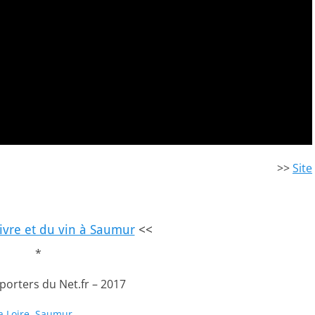
>>
Site
ivre et du vin à Saumur
<<
*
eporters du Net.fr – 2017
a Loire
,
Saumur