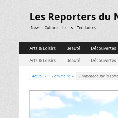
Les Reporters du 
News – Culture – Loisirs – Tendances
Menu
Aller
Arts & Loisirs
Beauté
Découvertes
au
principal
Menu
Aller
contenu
Arts & Loisirs
Beauté
Découvertes
au
secondaire
contenu
Accueil
»
Patrimoine
»
Promenade sur la Loir