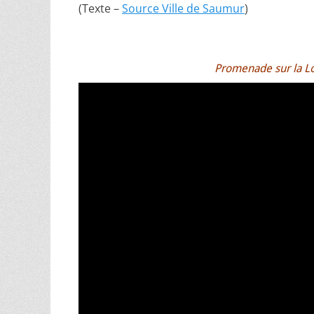
(Texte –
Source Ville de Saumur
)
Promenade sur la Lo