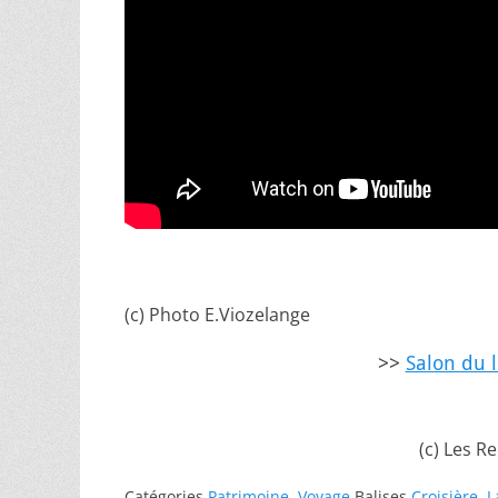
(c) Photo E.Viozelange
>>
Salon du l
(c) Les R
Catégories
Patrimoine
,
Voyage
Balises
Croisière
,
L