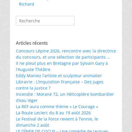
l’article
Richard
Rechercher :
Articles récents
Concours Lépine 2026, rencontre avec la directrice
du concours, et une sélection de participants …
Il ne pleut plus en Bretagne par Sylvain Gary à
l’Auguste Théâtre
Eddy Maniez l’artiste et sculpteur animalier
Librairie : L’Inquisition Française – Des juges
contre la justice ?
Incendie : Morane 72, un Hélicoptère bombardier
d’eau léger
La REF aura comme thème « Le Courage »
La Route Leclerc du 8 au 19 août 2026
Le Festival de la Force revient à Tennie, le
dimanche 2 août
LE DÎNER DE COCUS – Une comédie de Jacques