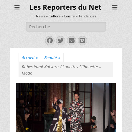
Les Reporters du Net
News – Culture – Loisirs – Tendances
Rechercher :
Facebook
Twitter
E-
Vimeo
mail
Accueil
»
Beauté
»
Robes Yumi Katsura / Lunettes Silhouette –
Mode