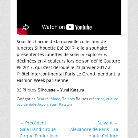
Sous le charme de la nouvelle collection de
lunettes Silhouette Eté 2017, elle a souhaité
présenter les lunettes de soleil « Explorer »,
déclinées en 4 couleurs lors de son défilé Couture
PE 2017, qui s’est déroulé le 23 Janvier 2017 à
l’Hôtel Intercontinental Paris Le Grand pendant la
Fashion Week parisienne.
(c) Photos
Silhouette – Yumi Katsura
Catégories
Beauté
,
Mode
,
Talents
Balises
créatrice
,
culture
occidentale
,
Japon
,
Yumi Katsura
Navigation
← Précédent
Suivant →
Article
Article
Gala Handicirque –
Alexandre de Paris – La
de
précédent :
suivant :
Cirque Pinder Jean
Haute Coiffure