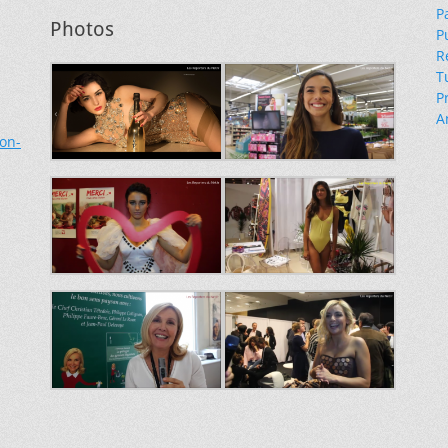
P
Photos
P
R
T
P
A
ion-