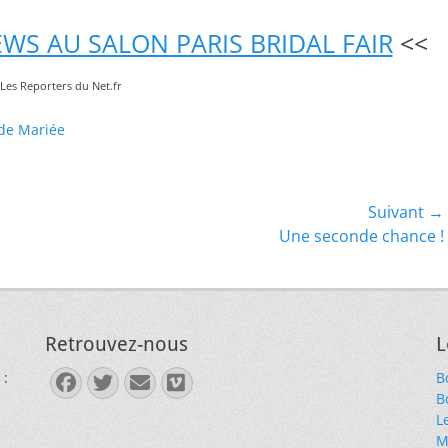
WS AU SALON PARIS BRIDAL FAIR
<<
) Les Reporters du Net.fr
de Mariée
Suivant →
Article
Une seconde chance !
suivant :
Retrouvez-nous
L
 :
B
Facebook
Twitter
E-
Vimeo
B
mail
L
M