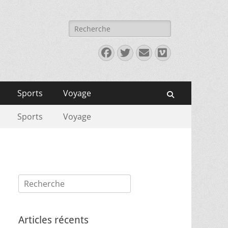
Rechercher :
Facebook
Twitter
E-
Vimeo
mail
Sports
Voyage
Recherche
Sports
Voyage
Rechercher :
Articles récents