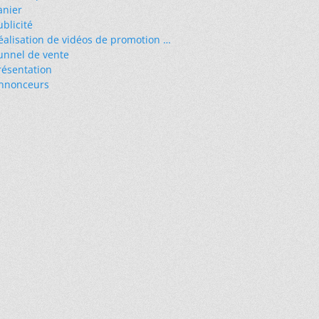
anier
ublicité
éalisation de vidéos de promotion …
unnel de vente
résentation
nnonceurs