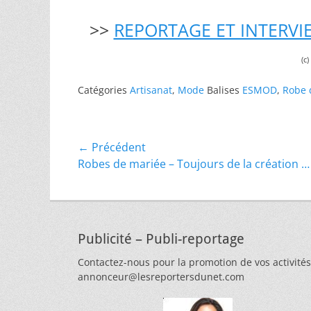
>>
REPORTAGE ET INTERVIE
(c
Catégories
Artisanat
,
Mode
Balises
ESMOD
,
Robe 
Navigation
← Précédent
Article
Robes de mariée – Toujours de la création …
de
précédent :
l’article
Publicité – Publi-reportage
Contactez-nous pour la promotion de vos activités
annonceur@lesreportersdunet.com