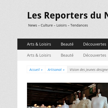
Les Reporters du 
News – Culture – Loisirs – Tendances
Menu
Aller
Arts & Loisirs
Beauté
Découvertes
au
principal
Menu
Aller
contenu
Arts & Loisirs
Beauté
Découvertes
au
secondaire
contenu
Accueil
»
Artisanat
»
Vision des jeunes designe