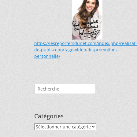
https://lesreportersdunet.com/index.php/realisat
de-publi-reportage-video-de-promotion-
personnelle/
Rechercher :
Catégories
Catégories