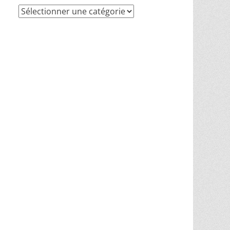
Recherche
par
thèmes