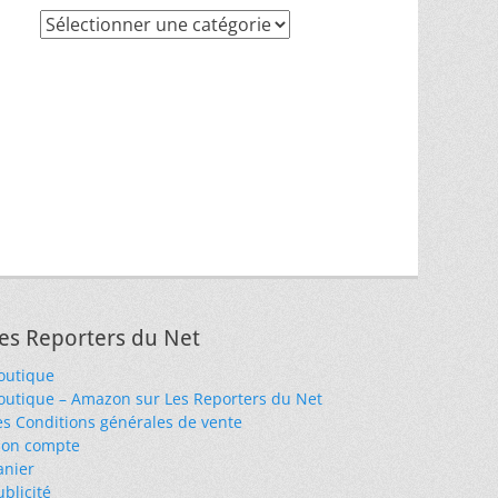
Recherche
par
thèmes
es Reporters du Net
outique
outique – Amazon sur Les Reporters du Net
es Conditions générales de vente
on compte
anier
ublicité