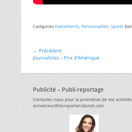
Catégories
Evénements
,
Personnalités
,
Sports
Bal
Navigation
← Précédent
Article
Journalistes – Prix d’Amérique
de
précédent :
l’article
Publicité – Publi-reportage
Contactez-nous pour la promotion de vos activités
annonceur@lesreportersdunet.com