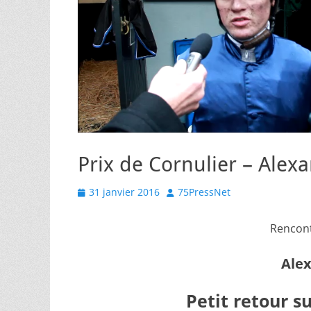
Prix de Cornulier – Alex
Posted
Author
31 janvier 2016
75PressNet
on
Rencont
Alex
Petit retour su