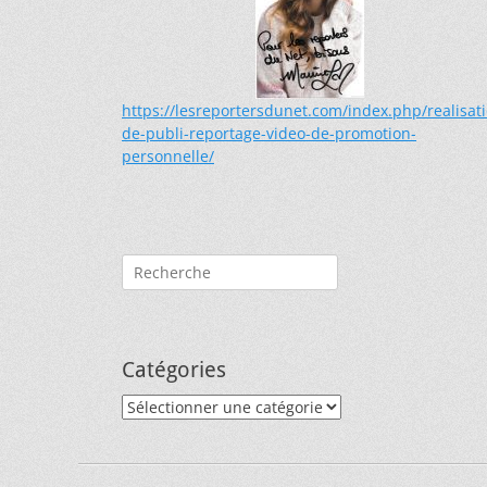
https://lesreportersdunet.com/index.php/realisat
de-publi-reportage-video-de-promotion-
personnelle/
Rechercher :
Catégories
Catégories