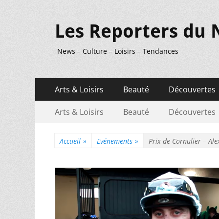
Les Reporters du 
News – Culture – Loisirs – Tendances
Menu
Aller
Arts & Loisirs
Beauté
Découvertes
au
principal
Menu
Aller
contenu
Arts & Loisirs
Beauté
Découvertes
au
secondaire
contenu
Accueil
»
Evénements
»
Prix de Cornulier – Al