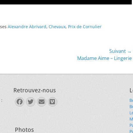
ises
Alexandre Abrivard
,
Chevaux
,
Prix de Cornulier
Suivant →
Article
Madame Aime – Lingerie
suivant :
Retrouvez-nous
L
 :
B
Facebook
Twitter
E-
Vimeo
B
mail
L
M
P
Photos
P