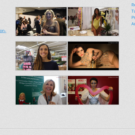
R
T
P
A
ion-