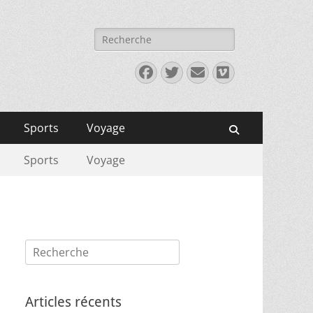
Rechercher :
Facebook
Twitter
E-
Vimeo
mail
Sports
Voyage
Recherche
Sports
Voyage
Rechercher :
Articles récents