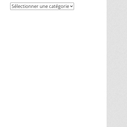
Recherche
par
thèmes