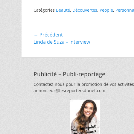
Catégories
Beauté
,
Découvertes
,
People
,
Personna
Navigation
← Précédent
Article
Linda de Suza – Interview
de
précédent :
l’article
Publicité – Publi-reportage
Contactez-nous pour la promotion de vos activités
annonceur@lesreportersdunet.com