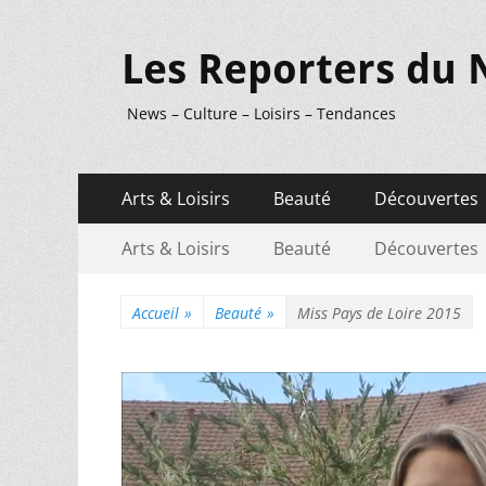
Les Reporters du 
News – Culture – Loisirs – Tendances
Menu
Aller
Arts & Loisirs
Beauté
Découvertes
au
principal
Menu
Aller
contenu
Arts & Loisirs
Beauté
Découvertes
au
secondaire
contenu
Accueil
»
Beauté
»
Miss Pays de Loire 2015