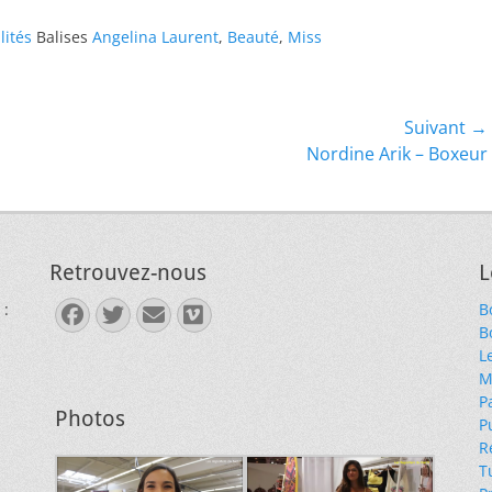
lités
Balises
Angelina Laurent
,
Beauté
,
Miss
Suivant →
Article
Nordine Arik – Boxeur
suivant :
Retrouvez-nous
L
 :
B
Facebook
Twitter
E-
Vimeo
B
mail
L
M
P
Photos
P
R
T