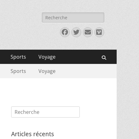
Rechercher :
Facebook
Twitter
E-
Vimeo
mail
Sports
Voyage
Recherche
Sports
Voyage
Rechercher :
Articles récents